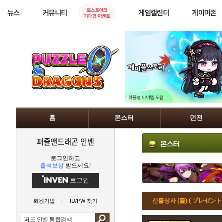
로스트아크
뉴스
커뮤니티
게임캘린더
게이머존
기대평 이벤트
홈
몬스터
던전
퍼즐앤드래곤 인벤
몬스터
로그인하고
출석보상
받으세요!
로그인
선물상자 (물) ( プレゼントB
회원가입
ID/PW 찾기