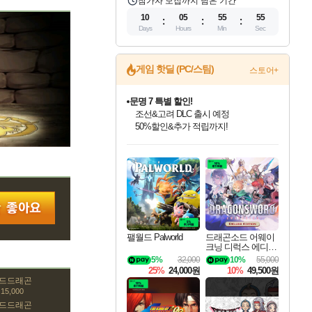
참가자 모집까지 남은 기간
10
05
55
54
Days
Hours
Min
Sec
게임 핫딜 (PC/스팀)
스토어+
문명 7 특별 할인!
조선&고려 DLC 출시 예정
50%할인&추가 적립까지!
마블 투혼 파이팅 소울즈 정식출시!
인벤게임즈 8월 특별 할인!
드래곤소드: 어웨이크닝 입점!
귀무자: 검의 길 예약 판매 중!
비스트 오브 리인카네이션 정식 출시!
커세어 코브 출시 기념 할인!
더 렐릭 퍼스트 가디언 정식 출시
베데스다 40주년 기념 할인 중!
캡콤 프렌차이즈 할인 진행 중!
캡콤 일부 상품 상시 할인
스타워즈 은하계 레이서
로블록스 기프트 카드 공식 입점
마블 히어로 총 출동&화려한 격투!
인기 퍼블리셔 모음!
스팀으로 만나는 드래곤소드!
10% 할인과
게임프릭 신작 IP
해적'섬'을 발전시키자!
설화x하드코어 액션!
베데스다의 명작들을
몬헌, 바하 등 인기 IP를
몬헌 와일즈 & 드래곤즈 도그마2
인벤게임즈에서 10% 추가 적립
Robux를 가장 안전하고
네이버 포인트 혜택까지!
최대 90% 할인가를 만나보세요!
네이버혜택과 함께 만나보세요!
이니&베니 혜택까지!
네이버 혜택가와 함께 예약하세요!
할인&네이버혜택으로 만나보세요!
네이버페이 혜택과 만나보세요!
40주년 프로모션으로 만나보세요!
할인가에 만나보세요!
일부 에디션 상시 할인!
혜택으로 예약 판매 중
편안하게 충전하세요
팰월드 Palworld
드래곤소드 어웨이
크닝 디럭스 에디션
DragonSword Awake
5%
32,000
10%
55,000
ning Deluxe Edition
25%
24,000원
10%
49,500원
골드드래곤
15,000
골드드래곤