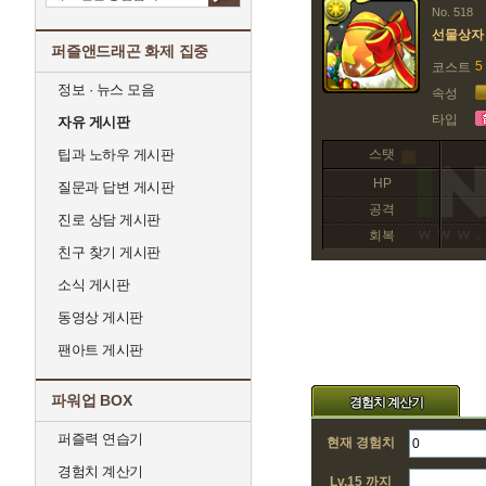
No. 518
선물상자 
퍼즐앤드래곤 화제 집중
5
코스트
정보 · 뉴스 모음
속성
타입
자유 게시판
팁과 노하우 게시판
스탯
HP
질문과 답변 게시판
공격
진로 상담 게시판
회복
친구 찾기 게시판
소식 게시판
동영상 게시판
팬아트 게시판
파워업 BOX
경험치 계산기
퍼즐력 연습기
현재 경험치
경험치 계산기
Lv.15 까지