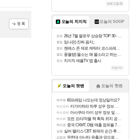
새로고침
오늘의 치지직
오늘의 SOOP
등록
26년 7월 팔로우 상승량 TOP 30 - 월간 치지직
잡담
임나은) 진짜 음지;;
클립
젠레스 존 제로 캐릭터 코스프레한 꽁주
짤방
풍월량) 물소는 왜 물소라고 하는거야? 아! 그만 ㅋㅋ 알았어 ㅋㅋ
클립
치지직 애플TV 앱 출시
정보
더보기+
오늘의 팟벤
오늘의 핫벤
60프레임 나오는데 정상일까요?
레퀴엠
카가미하라 하루 성우 정보 및 주요 필모
아스오라
아사쿠라 마이 성우 정보 및 주요 필모
아스오라
모든 요리/작물 책 획득 위치 공략 (36개) - 미식가 도전과제
비스트
중국 CXMT, D램 매출 점유율 7%…글로벌 4위로 부상
해외겜
실버 팰리스 CBT 화제의 순간·후기 모음
실팰
무한대 아난타 유출과 앞으로의 예상 (루머)
섭컬겜