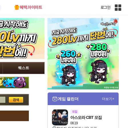
혜택.아이마트
로그인
인
벤
전
체
사
이
트
맵
퀘스트
게임 캘린더
더보기+
모집
아스오라 CBT 모집
08.19