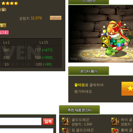
스크린샷
(물)
11,570
경험치
Lv.1
Lv.15
300
777
(+477)
200
500
(+300)
10
100
(+90)
몬스터 평가
좋아요
를 클릭하여
평가하세요
추천 재료 몬스터
골드드래곤
하이 
경험치 : 1,500
경험치 : 
킹 골드드래곤
황제 