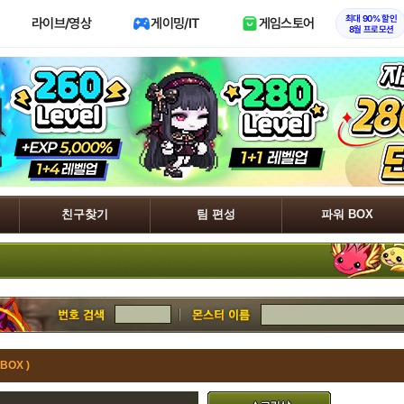
최대 90% 할인
라이브/영상
게이밍/IT
게임스토어
8월 프로모션
친구찾기
팀 편성
파워 BOX
OX )