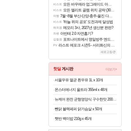
모든 바우에라 업그레이드 아이템 획득 위치 공략 (89개)
비스트
모든 엘리트 골렘 위치 공략 (30개) - 방랑 결투가
비스트
7월~8월 부산-단양-충주-울진 다녀왔어요~
여행
'하늘 위의 공포' 도전과제 달성법
비스트
메모리 3사, 2027년 생산분 완판?
해외겜
아반테 2.0 자연흡기?
차벤
포트나이트에서 명일방주 엔드필드 [펠리카] 판매 예정
섭컬겜
라스트 에포크 시즌5 - 서리화신의 분노 티저
PV
새로고침
핫딜
게시판
더보기+
서울우유 멸균 흰우유 1L x 10개
몬스터에너지 울트라 355ml x 48개
뉴케어 완전 균형영양식 구수한맛 200ml x 24개
뺀닭 블랙페퍼 닭가슴살 x 50개
햇반 백미밥 210g x 45개