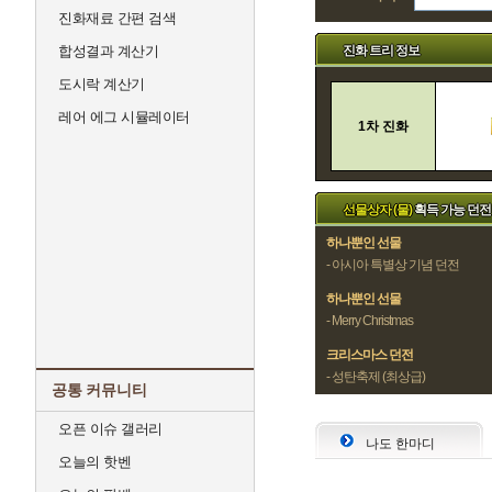
진화재료 간편 검색
진화 트리 정보
합성결과 계산기
도시락 계산기
레어 에그 시뮬레이터
1차 진화
선물상자 (물)
획득 가능 던전
하나뿐인 선물
- 아시아 특별상 기념 던전
하나뿐인 선물
- Merry Christmas
크리스마스 던전
- 성탄축제 (최상급)
공통 커뮤니티
오픈 이슈 갤러리
나도 한마디
오늘의 핫벤