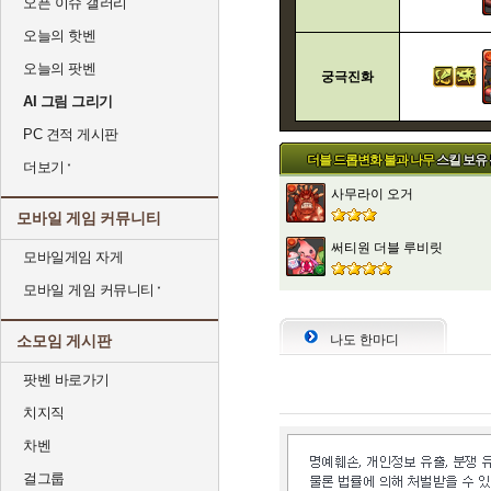
오픈 이슈 갤러리
오늘의 핫벤
오늘의 팟벤
궁극진화
AI 그림 그리기
PC 견적 게시판
더블 드롭변화 불과 나무
스킬 보유
더보기
사무라이 오거
모바일 게임 커뮤니티
써티원 더블 루비릿
모바일게임 자게
모바일 게임 커뮤니티
소모임 게시판
나도 한마디
팟벤 바로가기
치지직
차벤
걸그룹