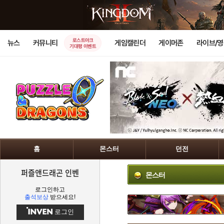
로스트아크
뉴스
커뮤니티
게임캘린더
게이머존
라이브/
기대평 이벤트
홈
몬스터
던전
퍼즐앤드래곤 인벤
몬스터
로그인하고
출석보상
받으세요!
로그인