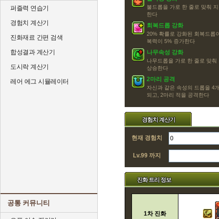
불드롭을 가로 한 줄로 맞춰 지
퍼즐력 연습기
한다
경험치 계산기
회복드롭 강화
20% 확률로 강화된 회복드롭
진화재료 간편 검색
복력이 5% 증가한다
합성결과 계산기
나무속성 강화
나무드롭을 가로 한 줄로 맞춰
도시락 계산기
상승한다
2마리 공격
레어 에그 시뮬레이터
자신과 같은 속성의 드롭을 4개
되고, 2마리 적을 공격한다
경험치 계산기
현재 경험치
Lv.99 까지
진화 트리 정보
공통 커뮤니티
1차 진화