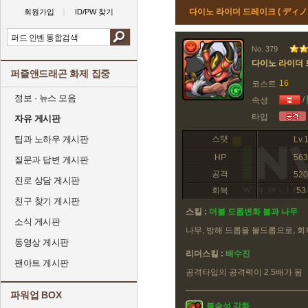
다이노 라이더 드레이크 ( ディノ
회원가입
ID/PW 찾기
No. 379
다이노 라이더
퍼즐앤드래곤 화제 집중
16
코스트
정보 · 뉴스 모음
/
속성
타입
자유 게시판
팁과 노하우 게시판
스탯
Lv.
HP
563
질문과 답변 게시판
공격
520
진로 상담 게시판
회복
53
친구 찾기 게시판
스킬 :
더블 드롭변화 불과 나무
소식 게시판
나무, 방해 드롭을 불드롭으로, 
동영상 게시판
리더스킬 :
배수진
팬아트 게시판
공격타입의 공격력이 2.5배가 됨
파워업 BOX
불속성 강화