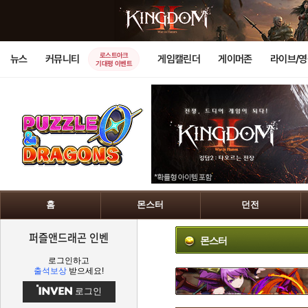
로스트아크
뉴스
커뮤니티
게임캘린더
게이머존
라이브/
기대평 이벤트
홈
몬스터
던전
퍼즐앤드래곤 인벤
몬스터
로그인하고
출석보상
받으세요!
로그인