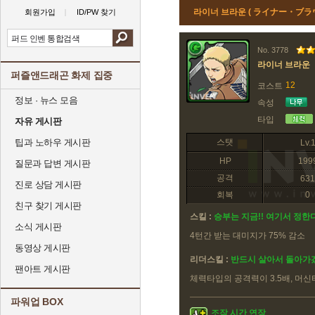
라이너 브라운 ( ライナー・ブラウ
회원가입
ID/PW 찾기
No. 3778
라이너 브라운
퍼즐앤드래곤 화제 집중
12
코스트
정보 · 뉴스 모음
속성
타입
자유 게시판
팁과 노하우 게시판
스탯
Lv.
HP
199
질문과 답변 게시판
공격
631
진로 상담 게시판
회복
0
친구 찾기 게시판
스킬 :
승부는 지금!! 여기서 정한다
소식 게시판
4턴간 받는 대미지가 75% 감소
동영상 게시판
리더스킬 :
반드시 살아서 돌아가겠어
팬아트 게시판
체력타입의 공격력이 3.5배, 머신
파워업 BOX
조작 시간 연장