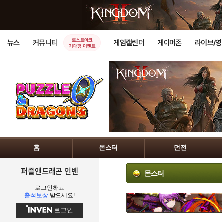
로스트아크
뉴스
커뮤니티
게임캘린더
게이머존
라이브/
기대평 이벤트
홈
몬스터
던전
퍼즐앤드래곤 인벤
몬스터
로그인하고
출석보상
받으세요!
로그인