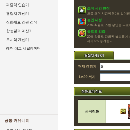
퍼즐력 연습기
조작 시간 연장
경험치 계산기
드롭 조작 시간이 0.5초 길어
봉인 내성
진화재료 간편 검색
20% 확률로 스킬 봉인을 무효화
합성결과 계산기
불드롭 강화
20% 확률로 강화된 불드롭이
도시락 계산기
지가 5% 증가한다
레어 에그 시뮬레이터
경험치 계산기
현재 경험치
Lv.99 까지
진화 트리 정보
궁극진화
공통 커뮤니티