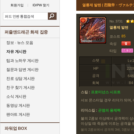
열룡제 발텐 ( 烈龍帝・ヴァルテン
회원가입
ID/PW 찾기
No. 3731
열룡제 발텐
퍼즐앤드래곤 화제 집중
85
코스트
정보 · 뉴스 모음
속성
타입
자유 게시판
팁과 노하우 게시판
스탯
Lv.
HP
220
질문과 답변 게시판
공격
646
진로 상담 게시판
회복
84
친구 찾기 게시판
스킬 :
프로미넌스 시프트
소식 게시판
서브 몬스터일 경우 리더가 되며,
동영상 게시판
리더스킬 :
곤염의 용제력
팬아트 게시판
불의 2콤보 이상에서 공격력이 상승
이상일 때 죽음에 이르는 공격을 
파워업 BOX
불의 2콤보에서 공격력 3배, 3콤보 