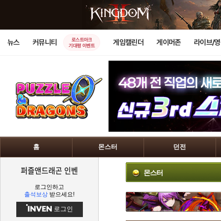
로스트아크
뉴스
커뮤니티
게임캘린더
게이머존
라이브/
기대평 이벤트
홈
몬스터
던전
퍼즐앤드래곤 인벤
몬스터
로그인하고
출석보상
받으세요!
로그인