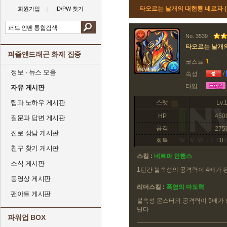
타오르는 날개의 대현룡 네르파 
회원가입
ID/PW 찾기
No. 3539
타오르는 날개
퍼즐앤드래곤 화제 집중
1
코스트
정보 · 뉴스 모음
/
속성
타입
자유 게시판
팁과 노하우 게시판
스탯
Lv.
HP
450
질문과 답변 게시판
공격
275
진로 상담 게시판
회복
0
친구 찾기 게시판
스킬 :
네르파 인핸스
소식 게시판
1턴간 불속성의 공격력이 4배가 
동영상 게시판
리더스킬 :
폭염의 마도력
팬아트 게시판
불속성 몬스터의 공격력이 5배가 되
난다
파워업 BOX