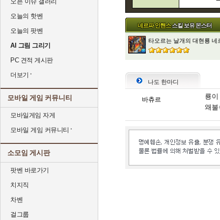
오픈 이슈 갤러리
오늘의 핫벤
네르파 인핸스
스킬 보유 몬스터
오늘의 팟벤
타오르는 날개의 대현룡 네
AI 그림 그리기
PC 견적 게시판
더보기
나도 한마디
룡이 
모바일 게임 커뮤니티
바츄르
왜불
모바일게임 자게
모바일 게임 커뮤니티
소모임 게시판
팟벤 바로가기
치지직
차벤
걸그룹