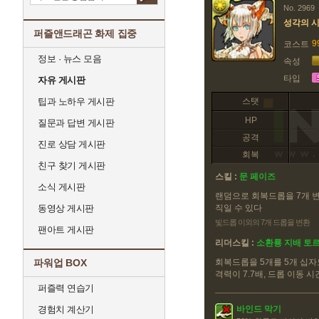
No. 2969
성각의 
퍼즐앤드래곤 화제 집중
9
코스트
정보 · 뉴스 모음
속성
타입
자유 게시판
팁과 노하우 게시판
스탯
HP
질문과 답변 게시판
공격
진로 상담 게시판
회복
친구 찾기 게시판
스킬 :
문 페이즈
소식 게시판
랜덤으로 회복드롭을 7개 변
동영상 게시판
직일 수 있다
빛드롭 이외의 7개 드롭을 변환
팬아트 게시판
리더스킬 :
소환룡 지배 토
파워업 BOX
회복드롭을 5개를 5개 십자
격력이 7.7배, 드롭 이동 
퍼즐력 연습기
경험치 계산기
바인드 막기