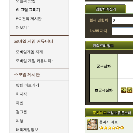
오늘의 팟벤
경험치 계산기
AI 그림 그리기
PC 견적 게시판
현재 경험치
더보기
Lv.99 까지
모바일 게임 커뮤니티
진화 트리 정보
모바일게임 자게
모바일 게임 커뮤니티
궁극진화
소모임 게시판
팟벤 바로가기
초궁극진화
치지직
차벤
걸그룹
문 페이즈
스킬 보유 몬스터
여행
용계사 미르
해외게임정보