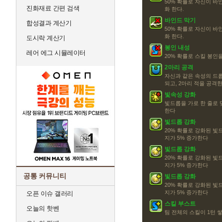
50% 확률로 자신이 바
진화재료 간편 검색
화 한다.
바인드 막기
합성결과 계산기
50% 확률로 자신이 바
화 한다.
도시락 계산기
봉인 내성
레어 에그 시뮬레이터
20% 확률로 스킬 봉인을
2마리 공격
자신과 같은 속성의 드롭
되고, 2마리 적을 공격
빛속성 강화
빛드롭을 가로 한 줄로 
한다
빛드롭 강화
20% 확률로 강화된 빛
지가 5% 증가한다
빛드롭 강화
20% 확률로 강화된 빛
지가 5% 증가한다
공통 커뮤니티
빛드롭 강화
20% 확률로 강화된 빛
지가 5% 증가한다
오픈 이슈 갤러리
스킬 부스트
오늘의 핫벤
팀 전체의 스킬이 1턴 