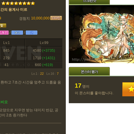
스크린샷
시간의 용계사 미르
9
10,000,000
경험치
/
/
Lv.1
Lv.99
845
4580
(+3735)
279
1710
(+1431)
41
660
(+619)
몬스터 평가
Lv.1 :
22
Lv.16 :
7
환하고 7초간 시간을 멈추고 드롭을 움
17
명이
이 몬스터를 좋아합니다.
르비오
모양으로 지우면 받는 대미지 반감, 공
시간이 2초 증가한다