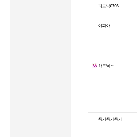
퍼드닉0703
이피아
하르닉스
죽기죽기죽기