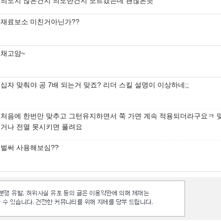
의도치 않은건지 의도한건지 모르겠는데 괜찮은듯
재료보소 미친거아닌가??
채고얌~
십자 맞춰야 공 7배 되는거 맞죠? 리더 스킬 설명이 이상하네;;
처음에 한번만 맞추고 그턴유지하면서 쭉 가면 계속 적용되더라구요ㅋ 
거나 전멸 못시키면 풀려요
벌써 사용해보심??