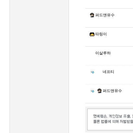
퍼드앤유수
따링이
이살루하
네프티
퍼드앤유수