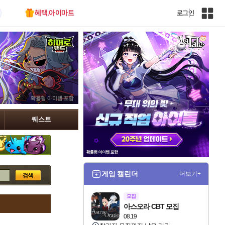
혜택.아이마트
로그인
인
벤
전
체
사
이
트
맵
퀘스트
게임 캘린더
더보기+
모집
아스오라 CBT 모집
08.19