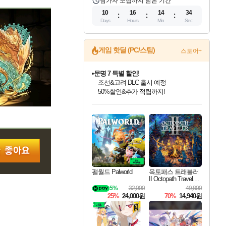
참가자 모집까지 남은 기간
10
16
14
33
Days
Hours
Min
Sec
게임 핫딜 (PC/스팀)
스토어+
문명 7 특별 할인!
조선&고려 DLC 출시 예정
50%할인&추가 적립까지!
마블 투혼 파이팅 소울즈 정식출시!
인벤게임즈 8월 특별 할인!
드래곤소드: 어웨이크닝 입점!
귀무자: 검의 길 예약 판매 중!
비스트 오브 리인카네이션 정식 출시!
커세어 코브 출시 기념 할인!
더 렐릭 퍼스트 가디언 정식 출시
베데스다 40주년 기념 할인 중!
캡콤 프렌차이즈 할인 진행 중!
캡콤 일부 상품 상시 할인
스타워즈 은하계 레이서
로블록스 기프트 카드 공식 입점
마블 히어로 총 출동&화려한 격투!
인기 퍼블리셔 모음!
스팀으로 만나는 드래곤소드!
10% 할인과
게임프릭 신작 IP
해적'섬'을 발전시키자!
설화x하드코어 액션!
베데스다의 명작들을
몬헌, 바하 등 인기 IP를
몬헌 와일즈 & 드래곤즈 도그마2
인벤게임즈에서 10% 추가 적립
Robux를 가장 안전하고
네이버 포인트 혜택까지!
최대 90% 할인가를 만나보세요!
네이버혜택과 함께 만나보세요!
이니&베니 혜택까지!
네이버 혜택가와 함께 예약하세요!
할인&네이버혜택으로 만나보세요!
네이버페이 혜택과 만나보세요!
40주년 프로모션으로 만나보세요!
할인가에 만나보세요!
일부 에디션 상시 할인!
혜택으로 예약 판매 중
편안하게 충전하세요
팰월드 Palworld
옥토패스 트래블러
II Octopath Traveler I
I
5%
32,000
49,800
25%
24,000원
70%
14,940원