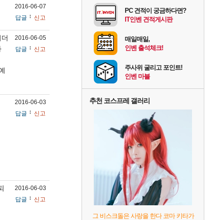
2016-06-07
PC 견적이 궁금하다면?
답글
신고
IT인벤 견적게시판
리더
2016-06-05
매일매일,
인벤 출석체크!
과
답글
신고
주사위 굴리고 포인트!
예
인벤 마블
추천 코스프레 갤러리
2016-06-03
답글
신고
되
2016-06-03
답글
신고
그 비스크돌은 사랑을 한다 코마 키타가