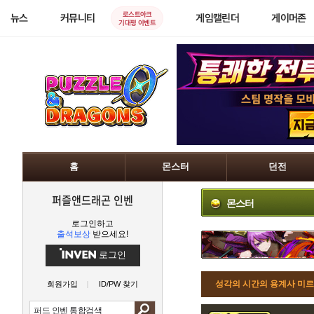
로스트아크
뉴스
커뮤니티
게임캘린더
게이머존
기대평 이벤트
홈
몬스터
던전
퍼즐앤드래곤 인벤
몬스터
로그인하고
출석보상
받으세요!
로그인
성각의 시간의 용계사 미르
회원가입
ID/PW 찾기