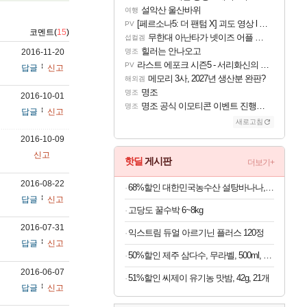
설악산 울산바위
여행
[페르소나5: 더 팬텀 X] 괴도 영상 l 타카마키 안·댄싱 스타
PV
코멘트(
15
)
무한대 아난타가 넷이즈 어플 달력에 일정 등록
섭컬겜
힐러는 안나오고
2016-11-20
명조
라스트 에포크 시즌5 - 서리화신의 분노 티저
PV
답글
신고
메모리 3사, 2027년 생산분 완판?
해외겜
명조
명조
2016-10-01
명조 공식 이모티콘 이벤트 진행해봤습니다! 참여부터 추첨까지????
명조
답글
신고
새로고침
2016-10-09
신고
핫딜
게시판
더보기+
2016-08-22
68%할인 대한민국농수산 설탕바나나, 3kg, 1박스
답글
신고
고당도 꿀수박 6~8kg
료
2016-07-31
익스트림 듀얼 아르기닌 플러스 120정
답글
신고
50%할인 제주 삼다수, 무라벨, 500ml, 40개
2016-06-07
51%할인 씨제이 유기농 맛밤, 42g, 21개
답글
신고