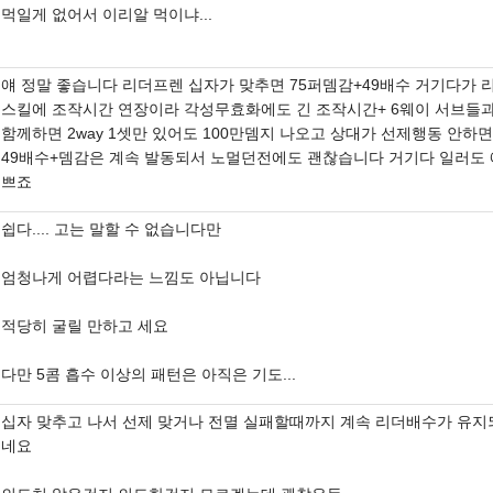
먹일게 없어서 이리알 먹이냐...
얘 정말 좋습니다 리더프렌 십자가 맞추면 75퍼뎀감+49배수 거기다가 
스킬에 조작시간 연장이라 각성무효화에도 긴 조작시간+ 6웨이 서브들
함께하면 2way 1셋만 있어도 100만뎀지 나오고 상대가 선제행동 안하면
49배수+뎀감은 계속 발동되서 노멀던전에도 괜찮습니다 거기다 일러도 
쁘죠
쉽다.... 고는 말할 수 없습니다만
엄청나게 어렵다라는 느낌도 아닙니다
적당히 굴릴 만하고 세요
다만 5콤 흡수 이상의 패턴은 아직은 기도...
십자 맞추고 나서 선제 맞거나 전멸 실패할때까지 계속 리더배수가 유지
네요