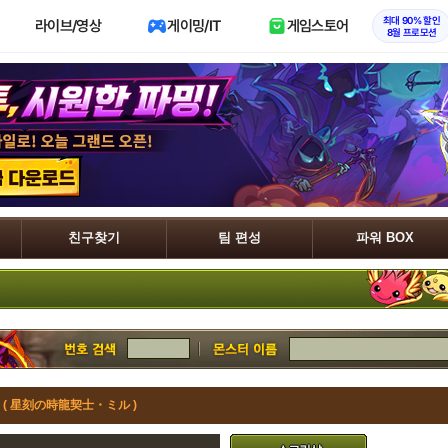
최대 90% 할인
라이브/영상
게이밍/IT
게임스토어
8월 프로모션
친구찾기
팀 편성
파워 BOX
 ( 星刻の時龍契士・ミル )