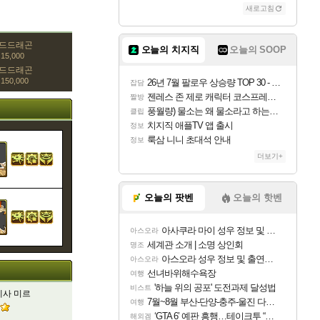
새로고침
골드드래곤
오늘의 치지직
오늘의 SOOP
15,000
골드드래곤
150,000
26년 7월 팔로우 상승량 TOP 30 - 월간 치지직
잡담
젠레스 존 제로 캐릭터 코스프레한 꽁주
짤방
풍월량) 물소는 왜 물소라고 하는거야? 아! 그만 ㅋㅋ
클립
치지직 애플TV 앱 출시
정보
룩삼 니니 초대석 안내
정보
더보기+
오늘의 팟벤
오늘의 핫벤
아사쿠라 마이 성우 정보 및 주요 필모
아스오라
세계관 소개 | 소명 상인회
명조
아스오라 성우 정보 및 출연작 모음
아스오라
선녀바위해수욕장
여행
'하늘 위의 공포' 도전과제 달성법
비스트
계사 미르
7월~8월 부산-단양-충주-울진 다녀왔어요~
여행
‘GTA 6’ 예판 흥행…테이크투 “내부 예상 크게 넘어”
해외겜