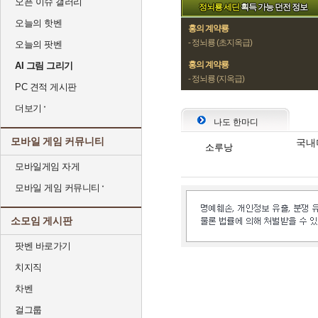
오픈 이슈 갤러리
정뇌룡 세딘
획득 가능 던전 정보
오늘의 핫벤
홍의 계약룡
- 정뇌룡 (초지옥급)
오늘의 팟벤
홍의 계약룡
AI 그림 그리기
- 정뇌룡 (지옥급)
PC 견적 게시판
더보기
나도 한마디
모바일 게임 커뮤니티
국내
소루낭
모바일게임 자게
모바일 게임 커뮤니티
소모임 게시판
팟벤 바로가기
치지직
차벤
걸그룹