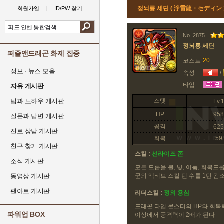
정뇌룡 세딘 ( 浄雷龍・セディン 
회원가입
ID/PW 찾기
No. 2875
정뇌룡 세딘
퍼즐앤드래곤 화제 집중
20
코스트
정보 · 뉴스 모음
/
속성
타입
자유 게시판
팁과 노하우 게시판
스탯
Lv.
HP
958
질문과 답변 게시판
공격
625
진로 상담 게시판
회복
59
친구 찾기 게시판
스킬 :
선라이즈 존
소식 게시판
모든 드롭을 불, 빛, 어둠, 회복
동영상 게시판
군의 액티브 스킬 턴 수를 1턴 
팬아트 게시판
리더스킬 :
정의 용심
드래곤 타입 몬스터의 HP와 회복력
파워업 BOX
이상에서 공격력이 2배가 된다