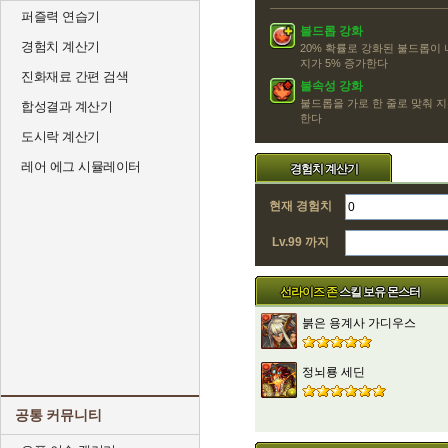
퍼즐력 연습기
불드롭 강화
경험치 계산기
20% 확률로 강화된 불드롭이
지가 5% 증가한다
진화재료 간편 검색
불속성 강화
불드롭을 가로 한 줄로 맞춰 지
합성결과 계산기
한다
도시락 계산기
레어 에그 시뮬레이터
경험치 계산기
현재 경험치
Lv.99 까지
선라이즈 존
스킬 보유 몬스터
붉은 용계사 가디우스
정뇌룡 세딘
공통 커뮤니티