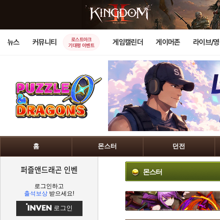
로스트아크
뉴스
커뮤니티
게임캘린더
게이머존
라이브/
기대평 이벤트
홈
몬스터
던전
퍼즐앤드래곤 인벤
몬스터
로그인하고
출석보상
받으세요!
로그인