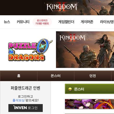
로스트아크
뉴스
커뮤니티
게임캘린더
게이머존
라이브/
기대평 이벤트
홈
몬스터
던전
퍼즐앤드래곤 인벤
몬스터
로그인하고
출석보상
받으세요!
로그인