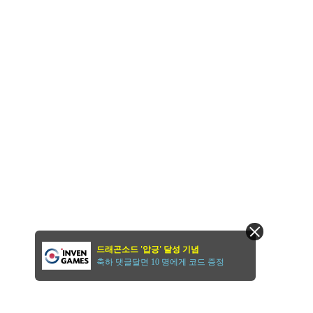
드래곤소드 '압긍' 달성 기념
축하 댓글달면 10 명에게 코드 증정