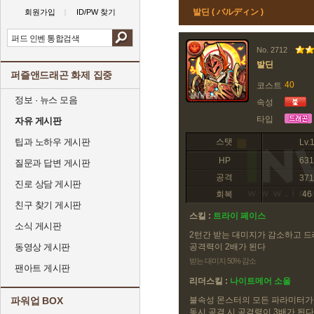
발딘 ( バルディン )
회원가입
ID/PW 찾기
No. 2712
발딘
퍼즐앤드래곤 화제 집중
40
코스트
정보 · 뉴스 모음
속성
타입
자유 게시판
팁과 노하우 게시판
스탯
Lv.
HP
631
질문과 답변 게시판
공격
371
진로 상담 게시판
회복
46
친구 찾기 게시판
스킬 :
트라이 페이스
소식 게시판
2턴간 받는 대미지가 감소하고 
동영상 게시판
공격력이 2배가 된다
받는 대미지 50% 감소
팬아트 게시판
리더스킬 :
나이트메어 소울
파워업 BOX
불속성 몬스터의 모든 파라미터가 
동시 공격 시 공격력이 3배가 된다