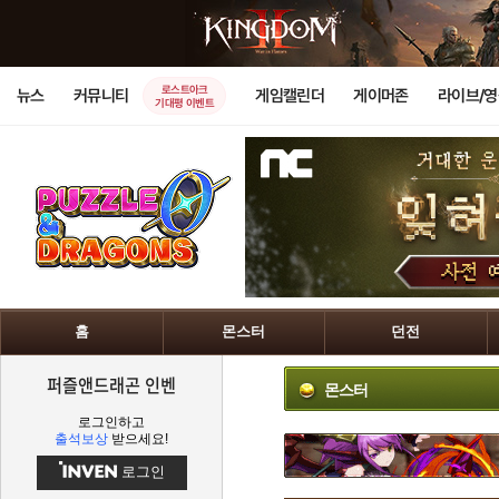
로스트아크
뉴스
커뮤니티
게임캘린더
게이머존
라이브/
기대평 이벤트
홈
몬스터
던전
퍼즐앤드래곤 인벤
몬스터
로그인하고
출석보상
받으세요!
로그인