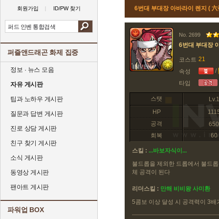
6번대 부대장 아바라이 렌지 (
회원가입
ID/PW 찾기
No. 2699
6번대 부대장 
퍼즐앤드래곤 화제 집중
21
코스트
정보 · 뉴스 모음
/
속성
타입
자유 게시판
팁과 노하우 게시판
스탯
Lv.
HP
111
질문과 답변 게시판
공격
650
진로 상담 게시판
회복
60
친구 찾기 게시판
스킬 :
...바보자식이...
소식 게시판
불드롭을 제외한 드롭에서 불드롭을
동영상 게시판
체 공격이 된다
팬아트 게시판
리더스킬 :
만해 비비왕 사미환
5콤보 이상 달성 시 공격력이 3배
파워업 BOX