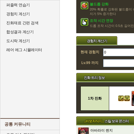
불드롭 강화
퍼즐력 연습기
20% 확률로 강화된 불드롭이
경험치 계산기
지가 5% 증가한다
조작 시간 연장
진화재료 간편 검색
드롭 조작 시간이 0.5초 길어
합성결과 계산기
도시락 계산기
경험치 계산기
레어 에그 시뮬레이터
현재 경험치
Lv.99 까지
진화 트리 정보
1차 진화
...바보자식이...
스킬 보유 몬스터
공통 커뮤니티
아바라이 렌지