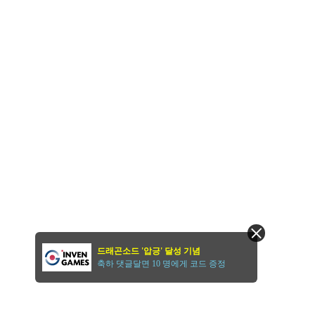
드래곤소드 '압긍' 달성 기념
축하 댓글달면 10 명에게 코드 증정