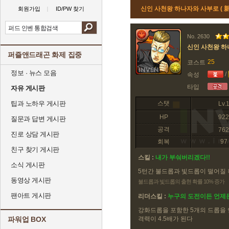
신인 사천왕 하나자와 사부로 ( 
회원가입
ID/PW 찾기
No. 2630
신인 사천왕 하
퍼즐앤드래곤 화제 집중
25
코스트
정보 · 뉴스 모음
/
속성
타입
자유 게시판
팁과 노하우 게시판
스탯
Lv.
HP
922
질문과 답변 게시판
공격
762
진로 상담 게시판
회복
97
친구 찾기 게시판
스킬 :
내가 부숴버리겠다!!
소식 게시판
5턴간 불드롭과 빛드롭이 떨어질
동영상 게시판
불드롭과 빛드롭의 출현 확률 10% 증가
팬아트 게시판
리더스킬 :
누구의 도전이든 언제
강화드롭을 포함한 5개의 드롭을 
파워업 BOX
격력이 4.5배가 된다