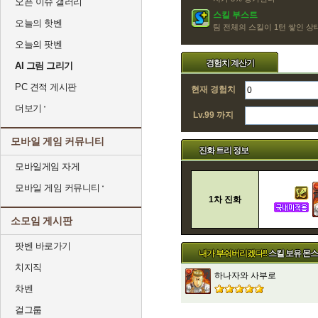
오픈 이슈 갤러리
스킬 부스트
오늘의 핫벤
팀 전체의 스킬이 1턴 쌓인 
오늘의 팟벤
경험치 계산기
AI 그림 그리기
PC 견적 게시판
현재 경험치
더보기
Lv.99 까지
모바일 게임 커뮤니티
진화 트리 정보
모바일게임 자게
모바일 게임 커뮤니티
1차 진화
소모임 게시판
팟벤 바로가기
내가 부숴버리겠다!!
스킬 보유 몬
치지직
하나자와 사부로
차벤
걸그룹