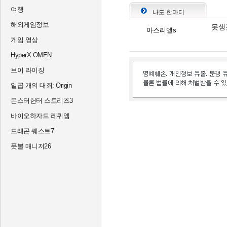
여행
나도 한마디
해외게임정보
못생
아스리엘s
게임 영상
HyperX OMEN
브이 라이징
일곱 개의 대죄: Origin
몬스터헌터 스토리즈3
바이오하자드 레퀴엠
드래곤 퀘스트7
풋볼 매니저26