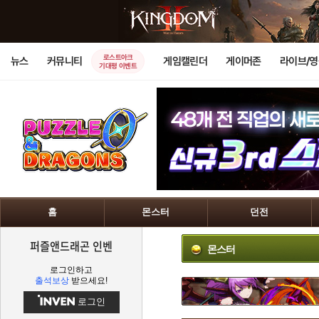
로스트아크
뉴스
커뮤니티
게임캘린더
게이머존
라이브/
기대평 이벤트
홈
몬스터
던전
퍼즐앤드래곤 인벤
몬스터
로그인하고
출석보상
받으세요!
로그인