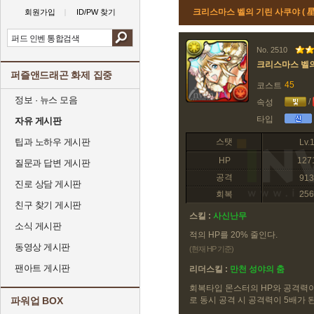
크리스마스 벨의 기린 사쿠야 (
회원가입
ID/PW 찾기
No. 2510
크리스마스 벨의
퍼즐앤드래곤 화제 집중
45
코스트
정보 · 뉴스 모음
/
속성
타입
자유 게시판
팁과 노하우 게시판
스탯
Lv.
HP
127
질문과 답변 게시판
공격
913
진로 상담 게시판
회복
256
친구 찾기 게시판
스킬 :
사신난무
소식 게시판
적의 HP를 20% 줄인다.
동영상 게시판
(현재 HP 기준)
팬아트 게시판
리더스킬 :
만천 성야의 춤
회복타입 몬스터의 HP와 공격력이 1
파워업 BOX
로 동시 공격 시 공격력이 5배가 