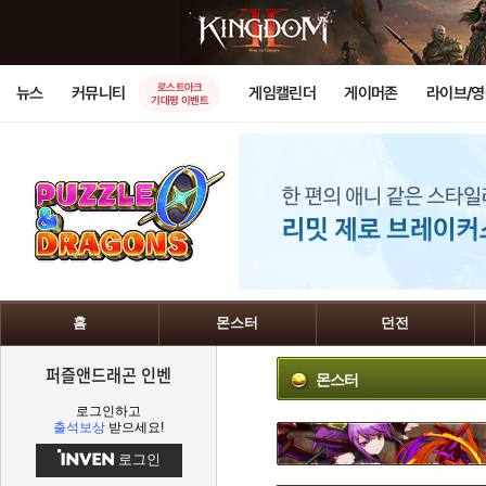
로스트아크
뉴스
커뮤니티
게임캘린더
게이머존
라이브/
기대평 이벤트
홈
몬스터
던전
퍼즐앤드래곤 인벤
몬스터
로그인하고
출석보상
받으세요!
로그인