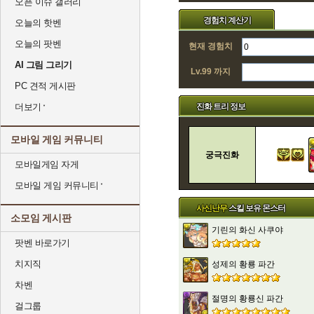
오픈 이슈 갤러리
경험치 계산기
오늘의 핫벤
오늘의 팟벤
현재 경험치
AI 그림 그리기
Lv.99 까지
PC 견적 게시판
더보기
진화 트리 정보
모바일 게임 커뮤니티
궁극진화
모바일게임 자게
모바일 게임 커뮤니티
사신난무
스킬 보유 몬스터
소모임 게시판
기린의 화신 사쿠야
팟벤 바로가기
치지직
성제의 황룡 파간
차벤
절명의 황룡신 파간
걸그룹