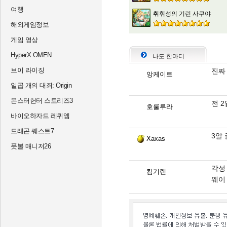
여행
취휘성의 기린 사쿠야
해외게임정보
게임 영상
HyperX OMEN
나도 한마디
브이 라이징
진짜 
앙케이트
일곱 개의 대죄: Origin
몬스터헌터 스토리즈3
전 
호룰루라
바이오하자드 레퀴엠
드래곤 퀘스트7
3알
Xaxas
풋볼 매니저26
각성
킴기렌
웨이