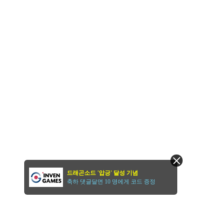
드래곤소드 '압긍' 달성 기념
축하 댓글달면 10 명에게 코드 증정