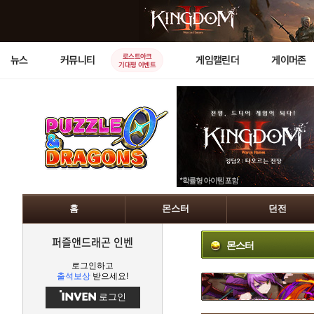
로스트아크
뉴스
커뮤니티
게임캘린더
게이머존
기대평 이벤트
홈
몬스터
던전
퍼즐앤드래곤 인벤
몬스터
로그인하고
출석보상
받으세요!
로그인