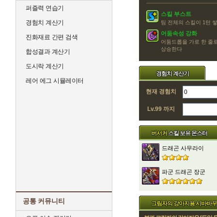
퍼즐력 연습기
스킬 부스트
경험치 계산기
팀 전체의 스킬이 1턴 
어둠속성 강화
진화재료 간편 검색
어둠드롭을 가로 한 줄로
상승한다
합성결과 계산기
도시락 계산기
경험치 계산기
레어 에그 시뮬레이터
현재 경험치
Lv.99 까지
버서커
스킬 보유 몬스터
드래곤 사무라이
파군 드래곤 장군
공통 커뮤니티
그림자의 강아지용 시바바