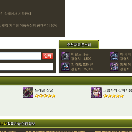
쌓인 상태에서 시작한다
 맞춰 지우면 어둠속성의 공격력이 10%
추천 재료 몬스터
메탈드래곤
하이 
경험치 : 1,500
경험치 : 
킹 메탈드래곤
황제 
경험치 : 75,000
경험치 : 
드래곤 장군
그림자의 강아지용
우도라
획득 가능 던전 정보