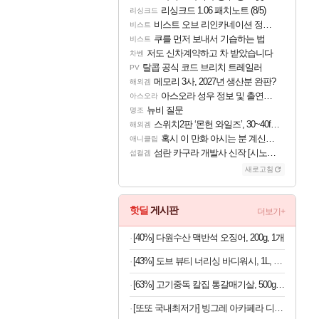
리싱크드 1.06 패치노트 (8/5)
리싱크드
비스트 오브 리인카네이션 정보/공략글 모음
비스트
쿠를 먼저 보내서 기습하는 법
비스트
저도 신차계약하고 차 받았습니다
차벤
탈콥 공식 코드 브리치 트레일러
PV
메모리 3사, 2027년 생산분 완판?
해외겜
아스오라 성우 정보 및 출연작 모음
아스오라
뉴비 질문
명조
스위치2판 ‘몬헌 와일즈’, 30~40fps 목표 추정
해외겜
혹시 이 만화 아시는 분 계신가요
애니클립
섬란 카구라 개발사 신작 [시노비 넥서스] 연내 출시 예정
섭컬겜
새로고침
핫딜
게시판
더보기+
[40%] 다원수산 맥반석 오징어, 200g, 1개
[43%] 도브 뷰티 너리싱 바디워시, 1L, 2개
[63%] 고기중독 칼집 통갈매기살, 500g, 2팩
[또또 국내최저가] 빙그레 아카페라 디카페인 아메리카노 400ml x 20개