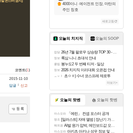
일 몬스터 금지]
4000이니
·
에이전트 인장, 마탄의
주인 칭호
새로고침
오늘의 치지직
오늘의 SOOP
26년 7월 팔로우 상승량 TOP 30 - 월간 치지직
잡담
룩삼 니니 초대석 안내
정보
봉누도2 두 번째 티저 - 일상
클립
2026 치지직 이리대회 오픈컵 안내
코멘트(
1
)
정보
초ㅇㅎ) 수녀 코스프레 제로투
ㅗㅜㅑ
2015-11-10
더보기+
답글
신고
오늘의 팟벤
오늘의 핫벤
「에린」 컨셉 포스터 공개
아스오라
등록
[일러스트] 자매 앨범 | 장난기 가득한 오후의 공원 (리메이크판)
명조
AI발 원가 압박, 메인보드값 오르나
해외겜
아키츠 아키나 성우 정보 및 주요 필모
아스오라