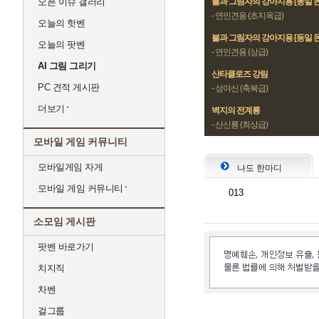
오픈 이슈 갤러리
불과 그림자의 강아지용 [동일 
- 연인견용 (초지옥급)
오늘의 핫벤
불과 그림자의 강아지용 [동일 
오늘의 팟벤
- 연인견용 (상급)
AI 그림 그리기
산타클로즈 강림
PC 견적 게시판
- 성야신 (축복급)
더보기
벽지의 전계룡
- 산신룡 (최상급)
모바일 게임 커뮤니티
모바일게임 자게
나도 한마디
모바일 게임 커뮤니티
013
소모임 게시판
팟벤 바로가기
치지직
차벤
걸그룹