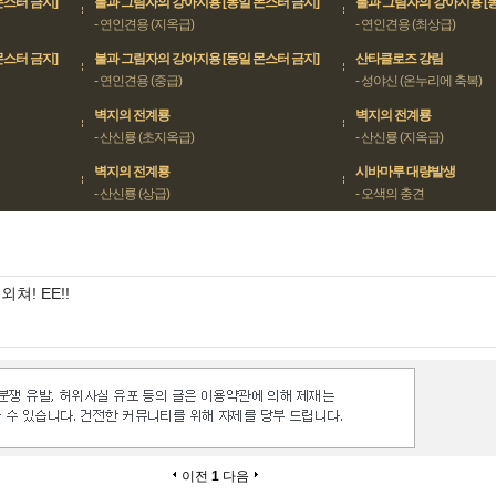
몬스터 금지]
불과 그림자의 강아지용 [동일 몬스터 금지]
불과 그림자의 강아지용 [동
- 연인견용 (지옥급)
- 연인견용 (최상급)
몬스터 금지]
불과 그림자의 강아지용 [동일 몬스터 금지]
산타클로즈 강림
- 연인견용 (중급)
- 성야신 (온누리에 축복)
벽지의 전계룡
벽지의 전계룡
- 산신룡 (초지옥급)
- 산신룡 (지옥급)
벽지의 전계룡
시바마루 대량발생
- 산신룡 (상급)
- 오색의 충견
외쳐! EE!!
이전
1
다음