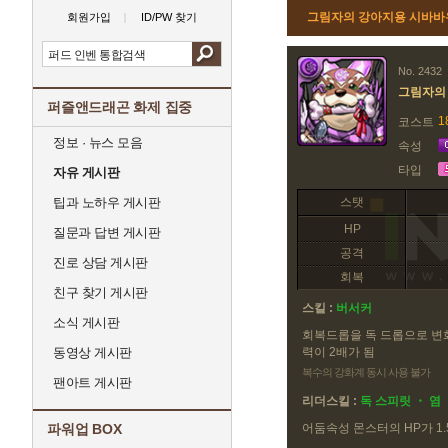
그림자의 강아지용 시바바
회원가입
ID/PW 찾기
No. 2432
그림자의
퍼즐앤드래곤 화제 집중
1
코스트
정보 · 뉴스 모음
속성
타입
자유 게시판
팁과 노하우 게시판
스탯
HP
질문과 답변 게시판
공격
진로 상담 게시판
회복
친구 찾기 게시판
스킬 :
버서커
소식 게시판
회복드롭을 독 드롭으로 변
동영상 게시판
력이 2배가 됨
복수의 강화계 동시 사용 불가
팬아트 게시판
리더스킬 :
독 스피릿 ・ 염
파워업 BOX
어둠속성 몬스터의 HP가 1.