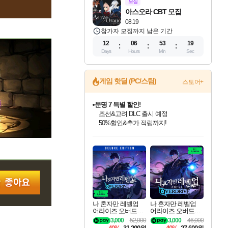
모집
아스오라 CBT 모집
08.19
참가자 모집까지 남은 기간
12
06
53
18
Days
Hours
Min
Sec
게임 핫딜 (PC/스팀)
스토어+
문명 7 특별 할인!
조선&고려 DLC 출시 예정
50%할인&추가 적립까지!
인벤게임즈 8월 특별 할인!
드래곤소드: 어웨이크닝 입점!
귀무자: 검의 길 예약 판매 중!
비스트 오브 리인카네이션 정식 출시!
커세어 코브 출시 기념 할인!
더 렐릭 퍼스트 가디언 정식 출시
베데스다 40주년 기념 할인 중!
마블 투혼 파이팅 소울즈 예약 판매 중!
캡콤 프렌차이즈 할인 진행 중!
캡콤 일부 상품 상시 할인
스타워즈 은하계 레이서
로블록스 기프트 카드 공식 입점
인기 퍼블리셔 모음!
스팀으로 만나는 드래곤소드!
10% 할인과
게임프릭 신작 IP
해적'섬'을 발전시키자!
설화x하드코어 액션!
베데스다의 명작들을
마블 히어로 총 출동&화려한 격투!
몬헌, 바하 등 인기 IP를
몬헌 와일즈 & 드래곤즈 도그마2
인벤게임즈에서 10% 추가 적립
Robux를 가장 안전하고
최대 90% 할인가를 만나보세요!
네이버혜택과 함께 만나보세요!
이니&베니 혜택까지!
네이버 혜택가와 함께 예약하세요!
할인&네이버혜택으로 만나보세요!
네이버페이 혜택과 만나보세요!
40주년 프로모션으로 만나보세요!
네이버 포인트 혜택까지!
할인가에 만나보세요!
일부 에디션 상시 할인!
혜택으로 예약 판매 중
편안하게 충전하세요
나 혼자만 레벨업
나 혼자만 레벨업
어라이즈 오버드라
어라이즈 오버드라
이브 디럭스 에디션
이브 Solo Leveling A
3,000
52,000
3,000
46,000
Solo Leveling Arise
rise