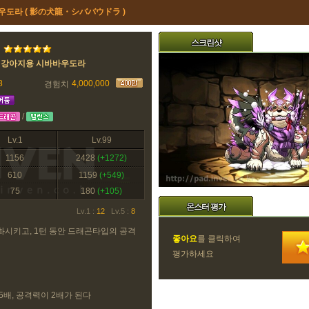
우도라 ( 影の犬龍・シババウドラ )
스크린샷
 강아지용 시바바우도라
8
4,000,000
경험치
/
Lv.1
Lv.99
1156
2428
(+1272)
610
1159
(+549)
75
180
(+105)
몬스터 평가
Lv.1 :
12
Lv.5 :
8
화시키고, 1턴 동안 드래곤타입의 공격
좋아요
를 클릭하여
평가하세요
5배, 공격력이 2배가 된다