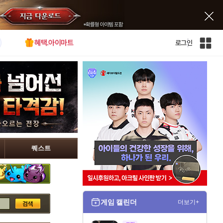
혜택.아이마트
로그인
인
벤
전
체
사
이
트
맵
퀘스트
게임 캘린더
더보기+