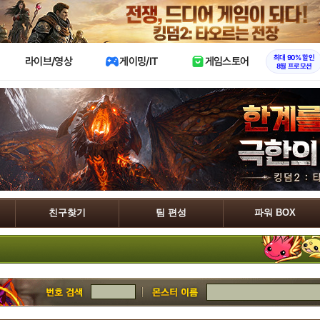
X
최대 90% 할인
라이브/영상
게이밍/IT
게임스토어
8월 프로모션
친구찾기
팀 편성
파워 BOX