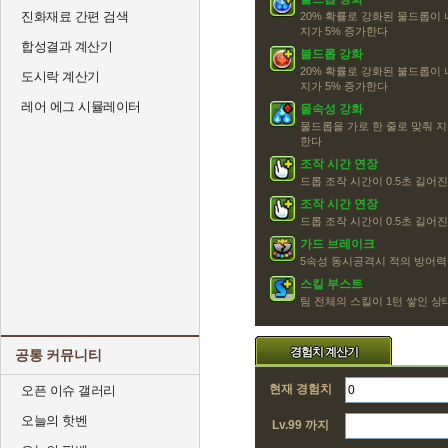
진화재료 간편 검색
20% 확률로 강화된 물드롭이
지가 5% 증가한다
합성결과 계산기
불드롭 강화
20% 확률로 강화된 불드롭이
도시락 계산기
지가 5% 증가한다
레어 에그 시뮬레이터
물속성 강화
물드롭을 가로 한 줄로 맞춰 지
한다
조작 시간 연장
드롭 조작 시간이 0.5초 길어
조작 시간 연장
드롭 조작 시간이 0.5초 길어
가드 브레이크
5속성 동시공격시 적의 방어
스킬 부스트
팀 전체의 스킬이 1턴 쌓인 
경험치 계산기
공통 커뮤니티
현재 경험치
오픈 이슈 갤러리
오늘의 핫벤
Lv.99 까지