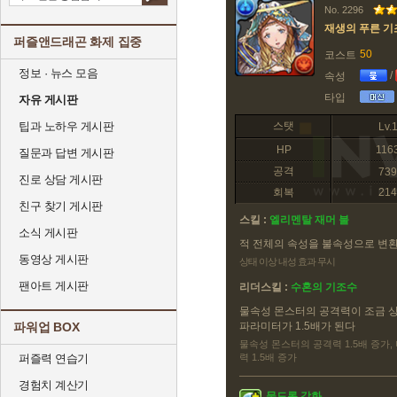
No. 2296
재생의 푸른 기
퍼즐앤드래곤 화제 집중
50
코스트
정보 · 뉴스 모음
/
속성
타입
자유 게시판
팁과 노하우 게시판
스탯
Lv.
HP
116
질문과 답변 게시판
공격
739
진로 상담 게시판
회복
214
친구 찾기 게시판
스킬 :
엘리멘탈 재머 불
소식 게시판
적 전체의 속성을 불속성으로 변
동영상 게시판
상태 이상 내성 효과 무시
팬아트 게시판
리더스킬 :
수혼의 기조수
물속성 몬스터의 공격력이 조금 
파워업 BOX
파라미터가 1.5배가 된다
물속성 몬스터의 공격력 1.5배 증가,
퍼즐력 연습기
력 1.5배 증가
경험치 계산기
물드롭 강화