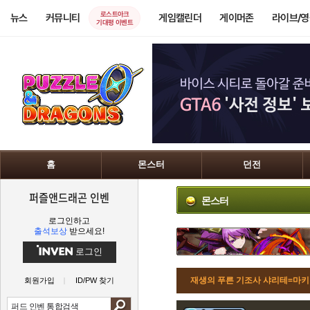
로스트아크
뉴스
커뮤니티
게임캘린더
게이머존
라이브/
기대평 이벤트
홈
몬스터
던전
퍼즐앤드래곤 인벤
몬스터
로그인하고
출석보상
받으세요!
로그인
재생의 푸른 기조사 샤리테=마키
회원가입
ID/PW 찾기