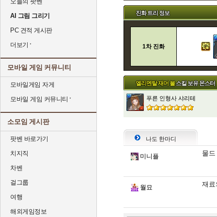
오늘의 팟벤
진화 트리 정보
AI 그림 그리기
PC 견적 게시판
더보기
1차 진화
모바일 게임 커뮤니티
엘리멘탈 재머 불
스킬 보유 몬스터
모바일게임 자게
푸른 인형사 샤리테
모바일 게임 커뮤니티
소모임 게시판
팟벤 바로가기
나도 한마디
물드
치지직
미니플
차벤
걸그룹
재료의
월묘
여행
해외게임정보