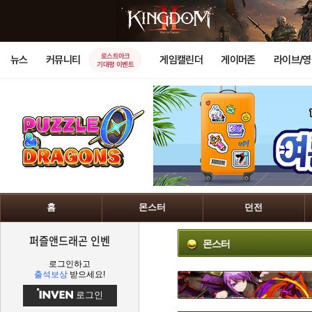
로스트아크
뉴스
커뮤니티
게임캘린더
게이머존
라이브/
기대평 이벤트
홈
몬스터
던전
퍼즐앤드래곤 인벤
몬스터
로그인하고
출석보상
받으세요!
로그인