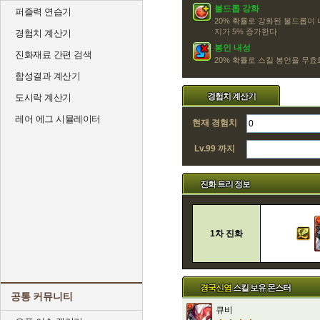
불드롭 강화
퍼즐력 연습기
20% 확률로 강화된 불드롭이
지가 5% 증가한다
경험치 계산기
봉인 내성
진화재료 간편 검색
20% 확률로 스킬 봉인을 무효화
합성결과 계산기
경험치 계산기
도시락 계산기
레어 에그 시뮬레이터
현재 경험치
Lv.99 까지
진화 트리 정보
1차 진화
경국신염
스킬 보유 몬스터
공통 커뮤니티
큐비