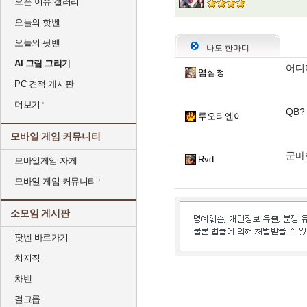
오픈 이슈 갤러리
오늘의 핫벤
오늘의 팟벤
나도 한마디
AI 그림 그리기
어디다
염심청
PC 견적 게시판
더보기
QB?
루오티엔이
모바일 게임 커뮤니티
군마
Rvd
모바일게임 자게
모바일 게임 커뮤니티
소모임 게시판
팟벤 바로가기
치지직
차벤
걸그룹