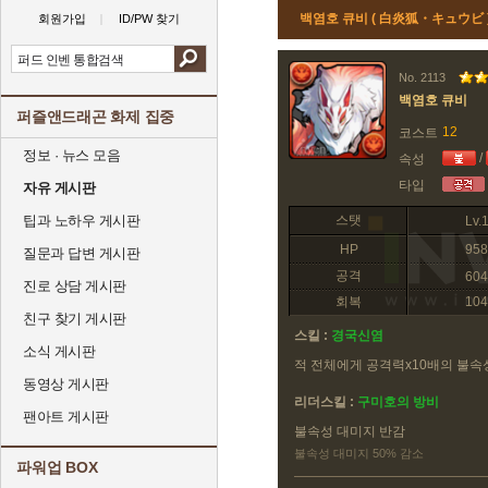
백염호 큐비 ( 白炎狐・キュウビ 
회원가입
ID/PW 찾기
No. 2113
백염호 큐비
퍼즐앤드래곤 화제 집중
12
코스트
정보 · 뉴스 모음
/
속성
타입
자유 게시판
팁과 노하우 게시판
스탯
Lv.
HP
958
질문과 답변 게시판
공격
604
진로 상담 게시판
회복
104
친구 찾기 게시판
스킬 :
경국신염
소식 게시판
적 전체에게 공격력x10배의 불속
동영상 게시판
리더스킬 :
구미호의 방비
팬아트 게시판
불속성 대미지 반감
불속성 대미지 50% 감소
파워업 BOX