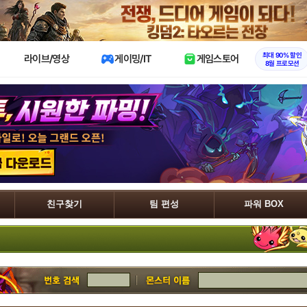
X
최대 90% 할인
라이브/영상
게이밍/IT
게임스토어
8월 프로모션
친구찾기
팀 편성
파워 BOX