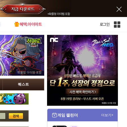
혜택.아이마트
로그인
인
벤
전
체
사
이
트
맵
퀘스트
게임 캘린더
더보기+