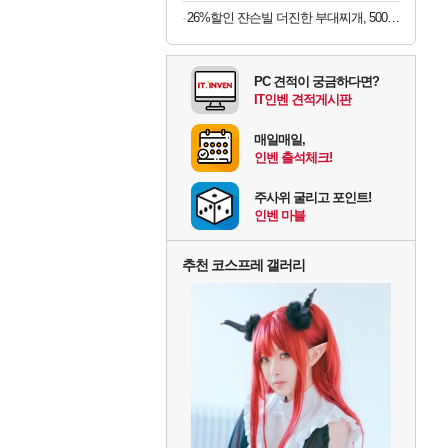
26%할인 쟌슨빌 더진한 부대찌개, 500g, 3개
PC 견적이 궁금하다면?
IT인벤 견적게시판
매일매일,
인벤 출석체크!
주사위 굴리고 포인트!
인벤 마블
추천 코스프레 갤러리