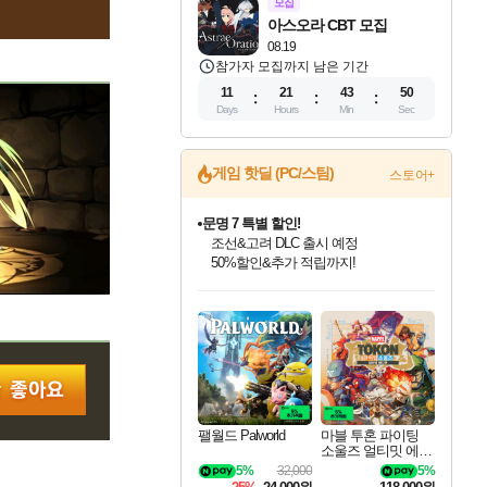
모집
아스오라 CBT 모집
08.19
참가자 모집까지 남은 기간
11
21
43
49
Days
Hours
Min
Sec
게임 핫딜 (PC/스팀)
스토어+
문명 7 특별 할인!
조선&고려 DLC 출시 예정
50%할인&추가 적립까지!
인벤게임즈 8월 특별 할인!
드래곤소드: 어웨이크닝 입점!
마블 투혼 파이팅 소울즈 정식출시!
귀무자: 검의 길 예약 판매 중!
비스트 오브 리인카네이션 정식 출시!
커세어 코브 출시 기념 할인!
더 렐릭 퍼스트 가디언 정식 출시
베데스다 40주년 기념 할인 중!
캡콤 프렌차이즈 할인 진행 중!
캡콤 일부 상품 상시 할인
스타워즈 은하계 레이서
로블록스 기프트 카드 공식 입점
인기 퍼블리셔 모음!
스팀으로 만나는 드래곤소드!
마블 히어로 총 출동&화려한 격투!
10% 할인과
게임프릭 신작 IP
해적'섬'을 발전시키자!
설화x하드코어 액션!
베데스다의 명작들을
몬헌, 바하 등 인기 IP를
몬헌 와일즈 & 드래곤즈 도그마2
인벤게임즈에서 10% 추가 적립
Robux를 가장 안전하고
최대 90% 할인가를 만나보세요!
네이버혜택과 함께 만나보세요!
네이버 포인트 혜택까지!
이니&베니 혜택까지!
네이버 혜택가와 함께 예약하세요!
할인&네이버혜택으로 만나보세요!
네이버페이 혜택과 만나보세요!
40주년 프로모션으로 만나보세요!
할인가에 만나보세요!
일부 에디션 상시 할인!
혜택으로 예약 판매 중
편안하게 충전하세요
팰월드 Palworld
마블 투혼 파이팅
소울즈 얼티밋 에디
션 MARVEL Tokon
5%
32,000
5%
Fighting Souls Ultima