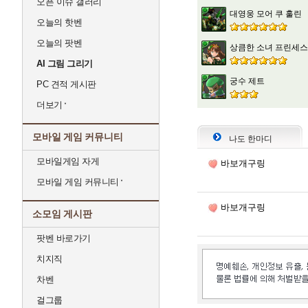
오픈 이슈 갤러리
대영웅 모어 쿠 훌린
오늘의 핫벤
오늘의 팟벤
상큼한 소녀 프린세스
AI 그림 그리기
궁수 제트
PC 견적 게시판
더보기
모바일 게임 커뮤니티
나도 한마디
모바일게임 자게
바보개구링
모바일 게임 커뮤니티
바보개구링
소모임 게시판
팟벤 바로가기
치지직
차벤
걸그룹