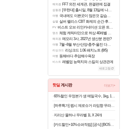
FF7 외전 세계관, 완결편에 집결
해외겜
[무한대] 출시일, 8월 13일에 나오나
섭컬겜
국내에도 이쁜곳이 많은것 같습니다
여행
실버 팰리스 CBT 화제의 순간·후기 모음
실팰
비스트 오브 리인카네이션 오픈 트레일러
PV
체험 캐릭터만으로 허상 40레벨 하이와티아 5분 컷!｜에이메스·린네·모니에 명함
명조
메모리 3사, 2027년 생산분 완판?
해외겜
7월~8월 부산-단양-충주-울진 다녀왔어요~
여행
리싱크드 1.06 패치노트 (8/5)
리싱크드
동해바다 추암해수욕장
여행
레벨업 능력치와 스킬의 상관관계
비스트
새로고침
핫딜
게시판
더보기+
65%할인 우정본가 생 메밀국수, 1kg, 1팩 + 시원한 메밀장, 40g, 6개
[하루특가] 펩시 제로슈거 라임향 무라벨, 300ml, 20개
지리산 물하나 무라벨 1L X 24개
[카드할인+10%슈퍼적립] [공식] [BOSE] 보스 사운드링크 플렉스 스피커(2세대) 샌드스톤