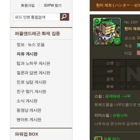
헌터 제트 ( ハンター・ゼル
회원가입
ID/PW 찾기
No. 2107
헌터 제
퍼즐앤드래곤 화제 집중
1
코스트
정보 · 뉴스 모음
속성
타입
자유 게시판
팁과 노하우 게시판
스탯
HP
질문과 답변 게시판
공격
진로 상담 게시판
회복
친구 찾기 게시판
스킬 :
공격태세 - 나무
소식 게시판
회복드롭을 나무드롭으로 
동영상 게시판
리더스킬 :
슈팅스타
팬아트 게시판
나무속성 몬스터의 공격력이
파워업 BOX
암흑 막기