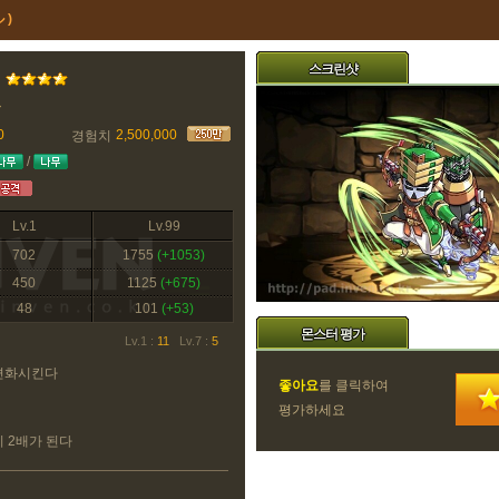
 )
스크린샷
트
0
2,500,000
경험치
/
Lv.1
Lv.99
702
1755
(+1053)
450
1125
(+675)
48
101
(+53)
몬스터 평가
Lv.1 :
11
Lv.7 :
5
변화시킨다
좋아요
를 클릭하여
평가하세요
 2배가 된다