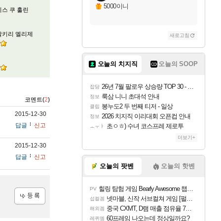
5000이니
스 쿠 훌린
발키리 엘리제
새로고침
오늘의 치지직
오늘의 SOOP
26년 7월 팔로우 상승량 TOP 30 - 월간 치지직
잡담
룩삼 니니 초대석 안내
정보
코멘트(
2
)
봉누도2 두 번째 티저 - 일상
클립
2015-12-30
2026 치지직 이리대회 오픈컵 안내
정보
답글
신고
초ㅇㅎ) 수녀 코스프레 제로투
ㅗㅜㅑ
더보기+
2015-12-30
답글
신고
오늘의 팟벤
오늘의 핫벤
힐링 탐험 게임 Bearly Awesome 챕터 1 트레일러
PV
넷마블, 신작 서브컬쳐 게임 [펄 인 블루] 티저 사이트 오픈
섭컬겜
중국 CXMT, D램 매출 점유율 7%…글로벌 4위로 부상
등록
해외겜
60프레임 나오는데 정상일까요?
레퀴엠