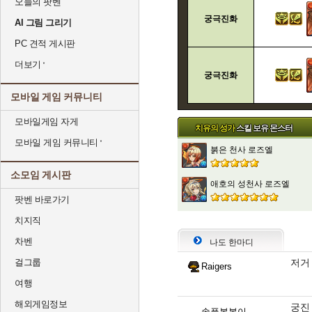
오늘의 팟벤
궁극진화
AI 그림 그리기
PC 견적 게시판
더보기
궁극진화
모바일 게임 커뮤니티
모바일게임 자게
치유의 성가
스킬 보유 몬스터
모바일 게임 커뮤니티
붉은 천사 로즈엘
소모임 게시판
애호의 성천사 로즈엘
팟벤 바로가기
치지직
차벤
나도 한마디
걸그룹
저거
Raigers
여행
해외게임정보
궁진
솔플복복이