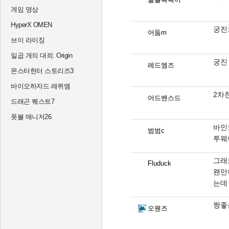
게임 영상
HyperX OMEN
궁진
어둠m
브이 라이징
일곱 개의 대죄: Origin
궁진
레드엠즈
몬스터헌터 스토리즈3
바이오하자드 레퀴엠
2차
어드밴스드
드래곤 퀘스트7
풋볼 매니저26
바인
범범c
투웨
그래
Fluduck
왠만
는데
짱좋
오웬즈