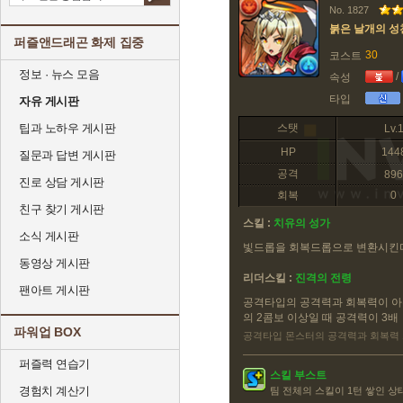
No. 1827
붉은 날개의 성
퍼즐앤드래곤 화제 집중
30
코스트
정보 · 뉴스 모음
/
속성
타입
자유 게시판
팁과 노하우 게시판
스탯
Lv.
HP
144
질문과 답변 게시판
공격
896
진로 상담 게시판
회복
0
친구 찾기 게시판
스킬 :
치유의 성가
소식 게시판
빛드롭을 회복드롭으로 변환시킨
동영상 게시판
리더스킬 :
진격의 전령
팬아트 게시판
공격타입의 공격력과 회복력이 아
의 2콤보 이상일 때 공격력이 3배
파워업 BOX
공격타입 몬스터의 공격력과 회복력 1
퍼즐력 연습기
스킬 부스트
경험치 계산기
팀 전체의 스킬이 1턴 쌓인 