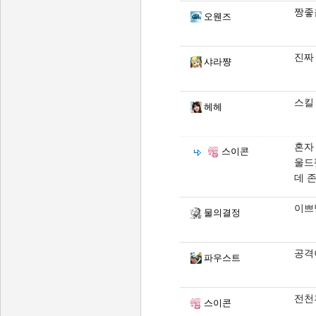
짱좋
오웬즈
진짜
샤라쨩
스킬 
헤헤
혼자
스이콘
울드
데 
이쁘당
물의결정
공격
파우스트
전천
스이콘