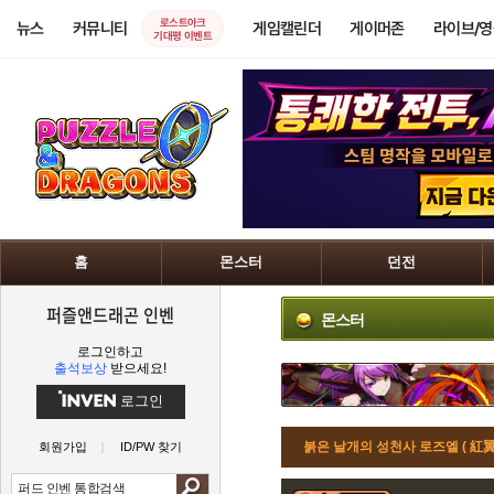
로스트아크
뉴스
커뮤니티
게임캘린더
게이머존
라이브/
기대평 이벤트
홈
몬스터
던전
퍼즐앤드래곤 인벤
몬스터
로그인하고
출석보상
받으세요!
로그인
붉은 날개의 성천사 로즈엘 ( 
회원가입
ID/PW 찾기