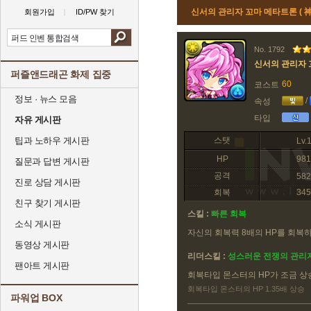
신서의 관리자 꼬마 메타트론 (
회원가입
ID/PW 찾기
No. 1792
신서의 관리자 
퍼즐앤드래곤 화제 집중
60
코스트
정보 · 뉴스 모음
/
속성
타입
자유 게시판
팁과 노하우 게시판
스탯
Lv.
HP
981
질문과 답변 게시판
공격
582
진로 상담 게시판
회복
345
친구 찾기 게시판
스킬 :
빠른 회복
소식 게시판
자신의 회복력 8배의 HP를 회복하
동영상 게시판
리더스킬 :
성스러운 전쟁의 관리
팬아트 게시판
회복타입 몬스터의 HP가 조금 상
회복타입 몬스터의 HP 1.35배 상승
파워업 BOX