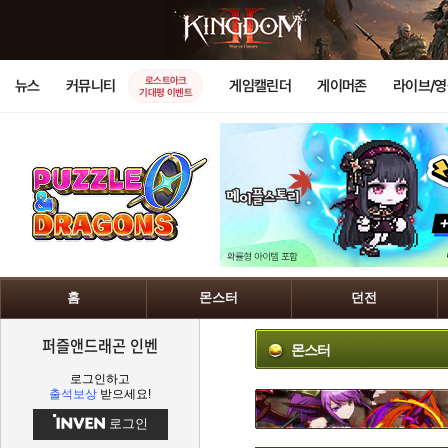
로스트아크
뉴스
커뮤니티
게임캘린더
게이머존
라이브/
기대평 이벤트
홈
몬스터
던전
퍼즐앤드래곤 인벤
몬스터
로그인하고
출석보상
받으세요!
로그인