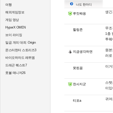
여행
나도 한마디
생긴
해외게임정보
루캇쨔응
게임 영상
HyperX OMEN
무조
힐링존
1층
브이 라이징
투웨
일곱 개의 대죄: Origin
원본
몬스터헌터 스토리즈3
지금생각하면
러로
바이오하자드 레퀴엠
드래곤 퀘스트7
이거
못된꼼
풋볼 매니저26
스텟
천사지군
이있
귀여
티포a