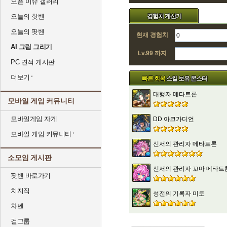
오픈 이슈 갤러리
오늘의 핫벤
경험치 계산기
오늘의 팟벤
현재 경험치
AI 그림 그리기
Lv.99 까지
PC 견적 게시판
더보기
빠른 회복
스킬 보유 몬스터
대행자 메타트론
모바일 게임 커뮤니티
모바일게임 자게
DD 아크가디언
모바일 게임 커뮤니티
신서의 관리자 메타트론
소모임 게시판
신서의 관리자 꼬마 메타트
팟벤 바로가기
치지직
성전의 기록자 미토
차벤
걸그룹