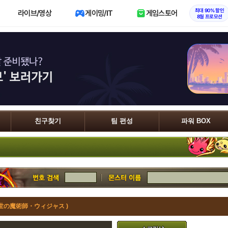
최대 90% 할인
라이브/영상
게이밍/IT
게임스토어
8월 프로모션
친구찾기
팀 편성
파워 BOX
永世の魔術師・ウィジャス )