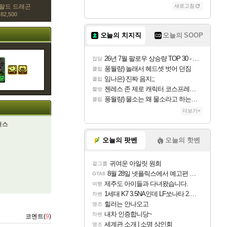
랄드 드래곤
새로고침
82,500
오늘의 치지직
오늘의 SOOP
26년 7월 팔로우 상승량 TOP 30 - 월간 치지직
잡담
풍월량) 놀래서 헤드셋 벗어 던짐
클립
임나은) 진짜 음지;;
클립
젠레스 존 제로 캐릭터 코스프레한 꽁주
짤방
풍월량) 물소는 왜 물소라고 하는거야? 아! 그만 ㅋㅋ 알았어 ㅋㅋ
클립
더보기+
저스
오늘의 팟벤
오늘의 핫벤
귀여운 아일릿 원희
걸그룹
8월 28일 넷플릭스에서 예고편 공개 예정
GTA6
제주도 아이들과 다녀왔습니다.
여행
1세대 K7 3.5NA인데 LF쏘나타 2.0NA 기변하면 유류비 절약이 얼마나 될까요..?
차벤
힐러는 안나오고
명조
내차 인증합니당~
차벤
코멘트(
9
)
세계관 소개 | 소명 상인회
명조