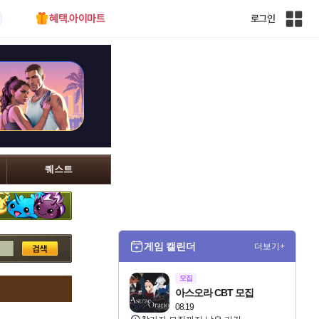
혜택.아이마트
로그인
인
벤
전
체
사
이
트
맵
퀘스트
게임 캘린더
더보기+
모집
아스오라 CBT 모집
08.19