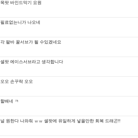
목팟 바인드막기 요원
필료없는니가 나오네
각 팔바 꿀서브가 될 수있겠네요
셀팟 에이스서브라고 생각합니다
오오 손꾸락 오오
할배네 ㅋ
널 원한다 나와줘 ㅠㅠ 셀팟에 유일하게 넣을만한 회복 드래곤!!