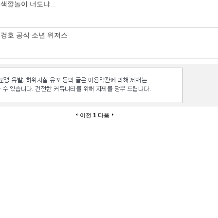
색깔놀이 너도냐...
겅호 공식 소년 위저스
이전
1
다음