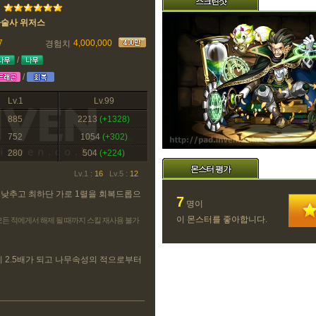
스크린샷
마술사 위저스
7
4,000,000
경험치
/
/
Lv.1
Lv.99
885
2213
(+1328)
752
1054
(+302)
280
504
(+224)
몬스터 평가
Lv.1 :
16
Lv.5 :
12
 낮추고 최하단 가로 1렬을 회복드롭으
7
명이
이 몬스터를 좋아합니다.
 모든 적에게서 해제 될 때까지 스킬 재사용 불가
 2.5배가 되고 나무속성의 적으로부터