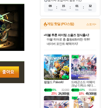
참가자 모집까지 남은 기간
09
15
01
31
Days
Hours
Min
Sec
게임 핫딜 (PC/스팀)
스토어+
마블 투혼 파이팅 소울즈 정식출시!
마블 히어로 총 출동&화려한 격투!
네이버 포인트 혜택까지!
인벤게임즈 8월 특별 할인!
드래곤소드: 어웨이크닝 입점!
문명 7 특별 할인!
귀무자: 검의 길 예약 판매 중!
비스트 오브 리인카네이션 정식 출시!
커세어 코브 출시 기념 할인!
더 렐릭 퍼스트 가디언 정식 출시
베데스다 40주년 기념 할인 중!
캡콤 프렌차이즈 할인 진행 중!
캡콤 일부 상품 상시 할인
스타워즈 은하계 레이서
로블록스 기프트 카드 공식 입점
인기 퍼블리셔 모음!
스팀으로 만나는 드래곤소드!
조선&고려 DLC 출시 예정
10% 할인과
게임프릭 신작 IP
해적'섬'을 발전시키자!
설화x하드코어 액션!
베데스다의 명작들을
몬헌, 바하 등 인기 IP를
몬헌 와일즈 & 드래곤즈 도그마2
인벤게임즈에서 10% 추가 적립
Robux를 가장 안전하고
최대 90% 할인가를 만나보세요!
네이버혜택과 함께 만나보세요!
50%할인&추가 적립까지!
이니&베니 혜택까지!
네이버 혜택가와 함께 예약하세요!
할인&네이버혜택으로 만나보세요!
네이버페이 혜택과 만나보세요!
40주년 프로모션으로 만나보세요!
할인가에 만나보세요!
일부 에디션 상시 할인!
혜택으로 예약 판매 중
편안하게 충전하세요
팰월드 Palworld
드래곤소드 어웨이
크닝 디럭스 에디션
DragonSword Awake
5%
32,000
10%
55,000
ning Deluxe Edition
25%
24,000원
10%
49,500원