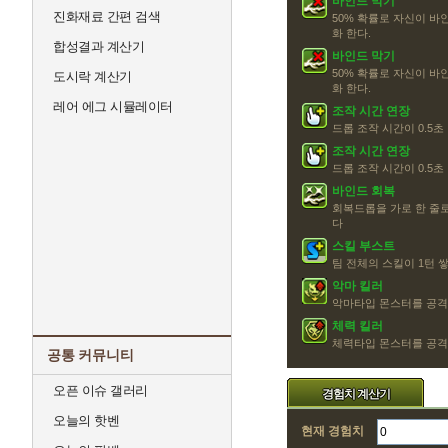
바인드 막기
진화재료 간편 검색
50% 확률로 자신이 바
화 한다.
합성결과 계산기
바인드 막기
50% 확률로 자신이 바
도시락 계산기
화 한다.
레어 에그 시뮬레이터
조작 시간 연장
드롭 조작 시간이 0.5
조작 시간 연장
드롭 조작 시간이 0.5
바인드 회복
회복드롭을 가로 한 줄로
다
스킬 부스트
팀 전체의 스킬이 1턴 
악마 킬러
악마타입 몬스터를 공격
체력 킬러
체력타입 몬스터를 공격
공통 커뮤니티
오픈 이슈 갤러리
경험치 계산기
오늘의 핫벤
현재 경험치