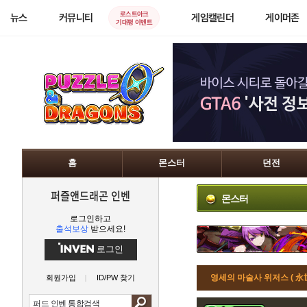
로스트아크
뉴스
커뮤니티
게임캘린더
게이머존
기대평 이벤트
홈
몬스터
던전
퍼즐앤드래곤 인벤
몬스터
로그인하고
출석보상
받으세요!
로그인
영세의 마술사 위저스 ( 
회원가입
ID/PW 찾기