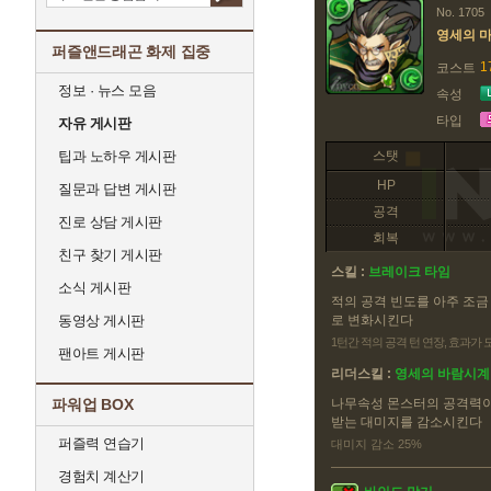
No. 1705
영세의 
퍼즐앤드래곤 화제 집중
1
코스트
정보 · 뉴스 모음
속성
타입
자유 게시판
팁과 노하우 게시판
스탯
HP
질문과 답변 게시판
공격
진로 상담 게시판
회복
친구 찾기 게시판
스킬 :
브레이크 타임
소식 게시판
적의 공격 빈도를 아주 조금
동영상 게시판
로 변화시킨다
1턴간 적의 공격 턴 연장, 효과가
팬아트 게시판
리더스킬 :
영세의 바람시계
파워업 BOX
나무속성 몬스터의 공격력이
받는 대미지를 감소시킨다
퍼즐력 연습기
대미지 감소 25%
경험치 계산기