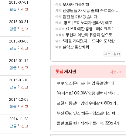
2015-07-01
오사카 가족여행
여행
답글
신고
선생님들 차 시동 끌 때 꾸르륵소리나는데
차벤
합천 을 다녀왔습니다
여행
2015-03-31
[명조 | 도미노피자 콜라보] 예고
명조
‘GTA 6’ 예판 흥행…테이크투 “내부 예상 크게 넘어”
답글
신고
해외겜
무한대 아난타 유출과 앞으로의 예상 (루머)
섭컬겜
6개월 기다렸다… 드디어 도착한 치사 메신저백! 실물 후기
2015-03-05
명조
설악산 울산바위
여행
답글
신고
새로고침
2015-01-12
답글
신고
핫딜
게시판
더보기+
2015-01-10
쿠쿠 인스퓨어 프리미엄 듀얼인버터 창문형에어컨 (자가설치)
답글
신고
[슈퍼적립] Qi2 20W 인증 갤럭시 맥세이프 케이스 에어핏프로 맥핏 블랙, 갤럭시Z 폴드8 울트라
2014-12-09
포천 이동갈비 양념 우대갈비 800g 외 양념목살 돼지갈비 소갈비 모음전
답글
신고
부산 60년 맛집 해운대암소갈비집 뼈없는 갈비탕 800g*5팩 (총 4kg) | 살코기 듬뿍 순살 소 갈비탕 진한 국물
2014-11-28
클린 보틀 변기세정제 클리너, 320g, 4개
답글
신고