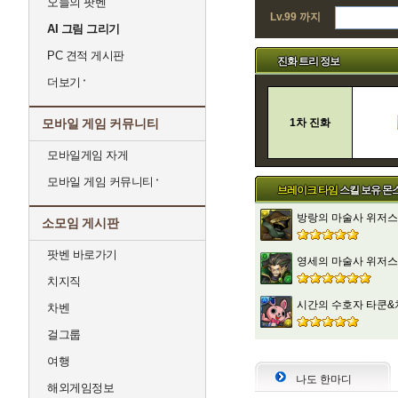
오늘의 팟벤
Lv.99 까지
AI 그림 그리기
PC 견적 게시판
진화 트리 정보
더보기
모바일 게임 커뮤니티
1차 진화
모바일게임 자게
모바일 게임 커뮤니티
브레이크 타임
스킬 보유 몬
방랑의 마술사 위저스
소모임 게시판
팟벤 바로가기
영세의 마술사 위저스
치지직
시간의 수호자 타쿤&
차벤
걸그룹
여행
나도 한마디
해외게임정보