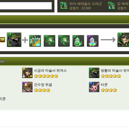
하이 에메랄드 드래곤
킹 에메
경험치 : 22,500
경험치 : 
스터
시공의 마술사 위저스
방황의 마술사 위
간수장 위글
타쿤
치쿤