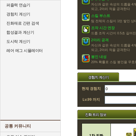
자신과 같은 속성의 드롭을 4개
퍼즐력 연습기
되고, 2마리 적을 공격한다
경험치 계산기
스킬 부스트
팀 전체의 스킬이 1턴 쌓인 
진화재료 간편 검색
조작 시간 연장
합성결과 계산기
드롭 조작 시간이 0.5초 길어
2마리 공격
도시락 계산기
자신과 같은 속성의 드롭을 4개
되고, 2마리 적을 공격한다
레어 에그 시뮬레이터
봉인 내성
20% 확률로 스킬 봉인을 무효화
경험치 계산기
현재 경험치
Lv.99 까지
진화 트리 정보
공통 커뮤니티
1차 진화