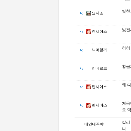
빛천
요니또
빛천
렌시어스
허허
닉머할까
황금
리베르크
왜 
렌시어스
처음
렌시어스
요 액
칼리 
태연내꾸야
나...