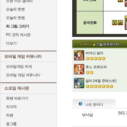
오픈 이슈 갤러리
오늘의 핫벤
오늘의 팟벤
궁극진화
AI 그림 그리기
PC 견적 게시판
더보기
오색의 비술
스킬 보유 몬스터
비여신 칼리
모바일 게임 커뮤니티
모바일게임 자게
호노 프레도라
모바일 게임 커뮤니티
칼리 [색칠 콘테스트]
소모임 게시판
팟벤 바로가기
나도 한마디
치지직
561
낚시남
차벤
걸그룹