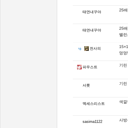
25배
태연내꾸야
25배
태연내꾸야
밸런
15×1
전사의
멍멍!
기린
파우스트
기린 
서릇
색깔
엑세스리스트
사방
sasima1122