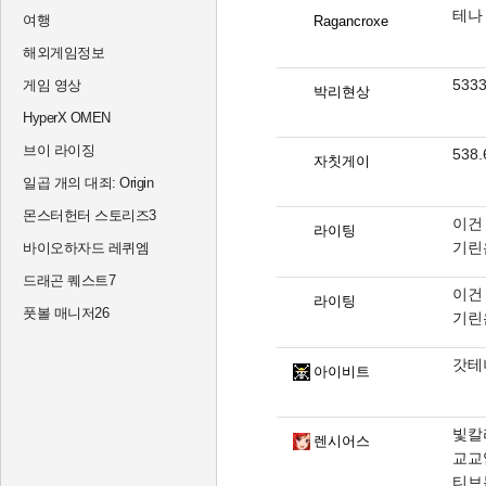
테나 
여행
Ragancroxe
해외게임정보
533
게임 영상
박리현상
HyperX OMEN
브이 라이징
538
자칫게이
일곱 개의 대죄: Origin
몬스터헌터 스토리즈3
이건
라이팅
기린
바이오하자드 레퀴엠
드래곤 퀘스트7
이건
라이팅
풋볼 매니저26
기린
갓테
아이비트
빛칼
렌시어스
교교
티브