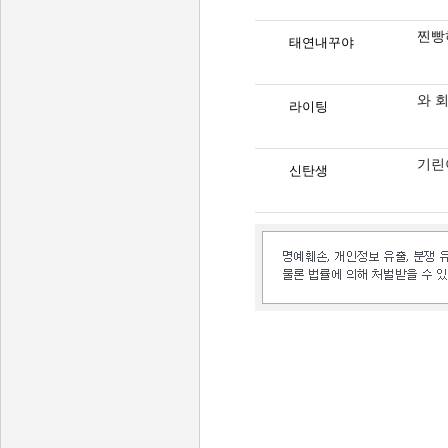
찐빵
태연내꾸야
와 
라이팅
기린
신탄생
인벤 공식 미디어 파트너 및 제휴 파트너