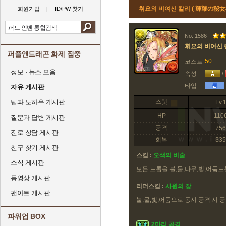
휘요의 비여신 칼리 ( 輝耀の秘
회원가입
ID/PW 찾기
No. 1586
휘요의 비여신 
퍼즐앤드래곤 화제 집중
50
코스트
정보 · 뉴스 모음
/
속성
타입
자유 게시판
팁과 노하우 게시판
스탯
Lv.
HP
110
질문과 답변 게시판
공격
756
진로 상담 게시판
회복
335
친구 찾기 게시판
스킬 :
오색의 비술
소식 게시판
모든 드롭을 불,물,나무,빛,어둠
동영상 게시판
리더스킬 :
사원의 장
팬아트 게시판
불,물,빛,어둠으로 동시 공격 시 
파워업 BOX
2마리 공격