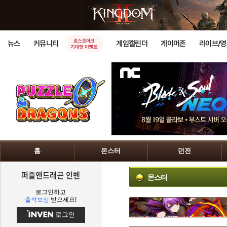
로스트아크
뉴스
커뮤니티
게임캘린더
게이머존
라이브/
기대평 이벤트
홈
몬스터
던전
퍼즐앤드래곤 인벤
몬스터
로그인하고
출석보상
받으세요!
로그인