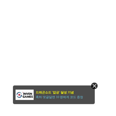
드래곤소드 '압긍' 달성 기념
축하 댓글달면 10 명에게 코드 증정