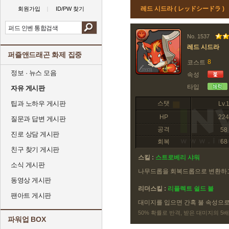
레드 시드라 ( レッドシードラ )
회원가입
ID/PW 찾기
No. 1537
레드 시드라
퍼즐앤드래곤 화제 집중
8
코스트
정보 · 뉴스 모음
속성
타입
자유 게시판
팁과 노하우 게시판
스탯
Lv.
HP
224
질문과 답변 게시판
공격
58
진로 상담 게시판
회복
68
친구 찾기 게시판
스킬 :
스트로베리 샤워
소식 게시판
나무드롭을 회복드롭으로 변환하고 
동영상 게시판
리더스킬 :
리플렉트 쉴드 불
팬아트 게시판
대미지를 입으면 간혹 불 속성으
50% 확률로 반격, 받은 대미지의 5배
파워업 BOX