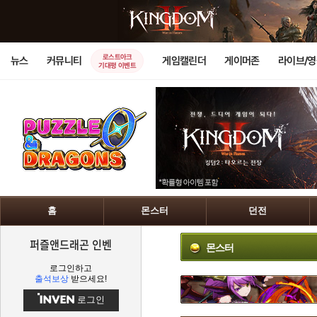
로스트아크
뉴스
커뮤니티
게임캘린더
게이머존
라이브/
기대평 이벤트
홈
몬스터
던전
퍼즐앤드래곤 인벤
몬스터
로그인하고
출석보상
받으세요!
로그인