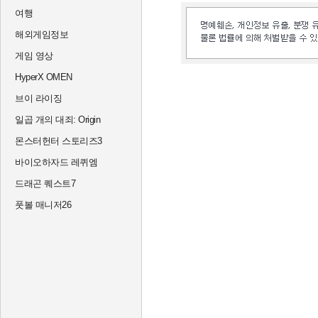
여행
해외게임정보
게임 영상
HyperX OMEN
브이 라이징
일곱 개의 대죄: Origin
몬스터헌터 스토리즈3
바이오하자드 레퀴엠
드래곤 퀘스트7
풋볼 매니저26