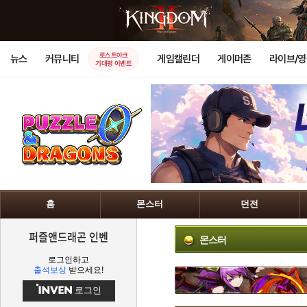
로스트아크
뉴스
커뮤니티
게임캘린더
게이머존
라이브/
기대평 이벤트
홈
몬스터
던전
퍼즐앤드래곤 인벤
몬스터
로그인하고
출석보상
받으세요!
로그인