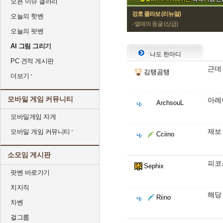
오픈 이슈 갤러리
겅호 콜라보 (리뉴얼)
오늘의 핫벤
- 열매의 동굴 (상급)
오늘의 팟벤
AI 그림 그리기
나도 한마디
PC 견적 게시판
근데
김탱곰탱
더보기
모바일 게임 커뮤니티
아레
ArchsouL
모바일게임 자게
제보
모바일 게임 커뮤니티
Cciino
소모임 게시판
피코
Sephix
팟벤 바로가기
치지직
해당
Riino
차벤
걸그룹