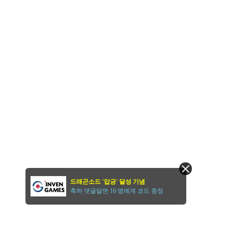
드래곤소드 '압긍' 달성 기념
축하 댓글달면 10 명에게 코드 증정