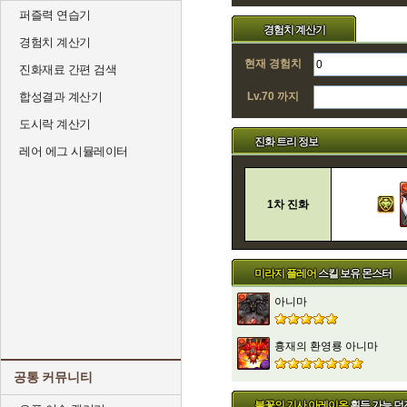
퍼즐력 연습기
경험치 계산기
경험치 계산기
현재 경험치
진화재료 간편 검색
합성결과 계산기
Lv.70 까지
도시락 계산기
진화 트리 정보
레어 에그 시뮬레이터
1차 진화
미라지 플레어
스킬 보유 몬스터
아니마
흉재의 환영룡 아니마
공통 커뮤니티
불꽃의 기사 아레이온
획득 가능 던