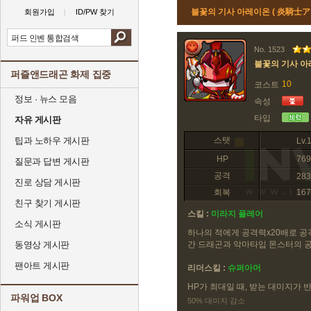
불꽃의 기사 아레이온 ( 炎騎士ア
회원가입
ID/PW 찾기
No. 1523
불꽃의 기사 
퍼즐앤드래곤 화제 집중
10
코스트
정보 · 뉴스 모음
속성
타입
자유 게시판
팁과 노하우 게시판
스탯
Lv.
HP
769
질문과 답변 게시판
공격
283
진로 상담 게시판
회복
167
친구 찾기 게시판
스킬 :
미라지 플레어
소식 게시판
하나의 적에게 공격력x20배로 공
동영상 게시판
간 드래곤과 악마타입 몬스터의 
팬아트 게시판
리더스킬 :
슈퍼아머
HP가 최대일 때, 받는 대미지가 
파워업 BOX
50% 대미지 감소