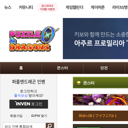
로스트아크
뉴스
커뮤니티
게임캘린더
게이머존
라이브/
기대평 이벤트
홈
몬스터
던전
퍼즐앤드래곤 인벤
몬스터
로그인하고
출석보상
받으세요!
로그인
파브니르 ( ファフニ?ル )
회원가입
ID/PW 찾기