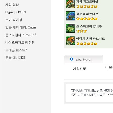
지룡 위그드라실
게임 영상
HyperX OMEN
창주성 파브니르
브이 라이징
초 스마고이 양배추
일곱 개의 대죄: Origin
몬스터헌터 스토리즈3
바람의 은하 파브니르
바이오하자드 레퀴엠
드래곤 퀘스트7
풋볼 매니저26
나도 한마디
이브이
가월진향