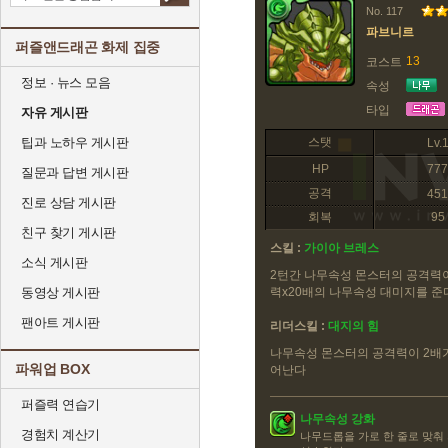
No. 117
파브니르
퍼즐앤드래곤 화제 집중
13
코스트
정보 · 뉴스 모음
속성
타입
자유 게시판
팁과 노하우 게시판
스탯
Lv.
HP
777
질문과 답변 게시판
공격
451
진로 상담 게시판
회복
95
친구 찾기 게시판
스킬 :
가이아 브레스
소식 게시판
2턴간 나무속성 몬스터의 공격력이
동영상 게시판
력x20배의 나무속성 대미지를 준
팬아트 게시판
리더스킬 :
대지의 힘
나무속성 몬스터의 공격력이 2배가 
파워업 BOX
어난다
퍼즐력 연습기
나무속성 강화
경험치 계산기
나무드롭을 가로 한 줄로 맞춰