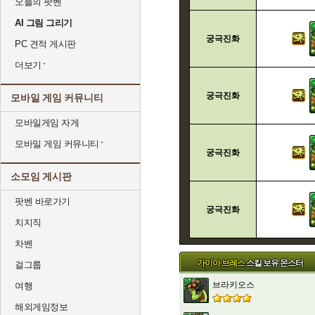
오늘의 팟벤
AI 그림 그리기
궁극진화
PC 견적 게시판
더보기
궁극진화
모바일 게임 커뮤니티
모바일게임 자게
모바일 게임 커뮤니티
궁극진화
소모임 게시판
팟벤 바로가기
궁극진화
치지직
차벤
가이아 브레스
스킬 보유 몬스터
걸그룹
브라키오스
여행
해외게임정보