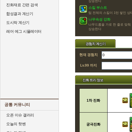
상승한다
진화재료 간편 검색
스킬 부스트
팀 전체의 스킬이 1턴 쌓인 
합성결과 계산기
나무속성 강화
도시락 계산기
나무드롭을 가로 한 줄로 맞춰
상승한다
레어 에그 시뮬레이터
경험치 계산기
현재 경험치
Lv.99 까지
진화 트리 정보
1차 진화
공통 커뮤니티
오픈 이슈 갤러리
오늘의 핫벤
궁극진화