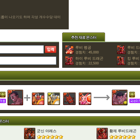
드롭이 나오기도 하며 각성 개수수당 대미
추천 재료 몬스터
루비 펭공
루비 
경험치 : 45,000
경험치 : 
하이 루비 드래곤
킹 루비
경험치 : 22,500
경험치 : 
 몬스터
군신 아레스
황제 루비드래곤