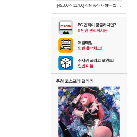
[45,000 -> 31,400] 삼원농산 새청무 쌀 상등급 10kg
PC 견적이 궁금하다면?
IT인벤 견적게시판
매일매일,
인벤 출석체크!
주사위 굴리고 포인트!
인벤 마블
추천 코스프레 갤러리