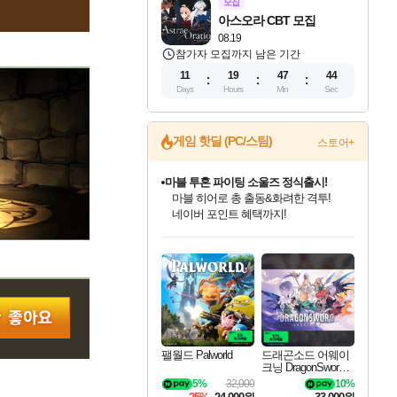
모집
아스오라 CBT 모집
08.19
참가자 모집까지 남은 기간
11
19
47
43
Days
Hours
Min
Sec
게임 핫딜 (PC/스팀)
스토어+
마블 투혼 파이팅 소울즈 정식출시!
마블 히어로 총 출동&화려한 격투!
네이버 포인트 혜택까지!
인벤게임즈 8월 특별 할인!
드래곤소드: 어웨이크닝 입점!
문명 7 특별 할인!
귀무자: 검의 길 예약 판매 중!
비스트 오브 리인카네이션 정식 출시!
커세어 코브 출시 기념 할인!
더 렐릭 퍼스트 가디언 정식 출시
베데스다 40주년 기념 할인 중!
캡콤 프렌차이즈 할인 진행 중!
캡콤 일부 상품 상시 할인
스타워즈 은하계 레이서
로블록스 기프트 카드 공식 입점
인기 퍼블리셔 모음!
스팀으로 만나는 드래곤소드!
조선&고려 DLC 출시 예정
10% 할인과
게임프릭 신작 IP
해적'섬'을 발전시키자!
설화x하드코어 액션!
베데스다의 명작들을
몬헌, 바하 등 인기 IP를
몬헌 와일즈 & 드래곤즈 도그마2
인벤게임즈에서 10% 추가 적립
Robux를 가장 안전하고
최대 90% 할인가를 만나보세요!
네이버혜택과 함께 만나보세요!
50%할인&추가 적립까지!
이니&베니 혜택까지!
네이버 혜택가와 함께 예약하세요!
할인&네이버혜택으로 만나보세요!
네이버페이 혜택과 만나보세요!
40주년 프로모션으로 만나보세요!
할인가에 만나보세요!
일부 에디션 상시 할인!
혜택으로 예약 판매 중
편안하게 충전하세요
팰월드 Palworld
드래곤소드 어웨이
크닝 DragonSword A
wakening
5%
32,000
10%