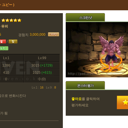
・ユピー )
스크린샷
 유피
5
3,000,000
경험치
/
Lv.1
Lv.99
1286
3015
(+1729)
410
1025
(+615)
0
0
(0)
몬스터 평가
Lv.1 :
16
Lv.9 :
8
롭으로 변화시킨다
좋아요
를 클릭하여
평가하세요
가 됨