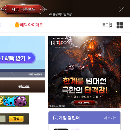
혜택.아이마트
로그인
인
벤
전
체
사
이
트
맵
퀘스트
게임 캘린더
더보기+