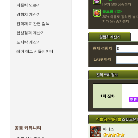
HP가 500 상승한다
퍼즐력 연습기
불드롭 강화
경험치 계산기
20% 확률로 강화된 불
지가 5% 증가한다
진화재료 간편 검색
합성결과 계산기
경험치 계산기
도시락 계산기
현재 경험치
레어 에그 시뮬레이터
Lv.99 까지
진화 트리 정보
1차 진화
더블 공격태세 불
스킬 보유
공통 커뮤니티
아레스