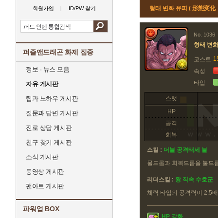
형태 변화 유피 ( 形態変化
회원가입
ID/PW 찾기
No. 1036
형태 변화
퍼즐앤드래곤 화제 집중
1
코스트
정보 · 뉴스 모음
속성
타입
자유 게시판
팁과 노하우 게시판
스탯
HP
질문과 답변 게시판
공격
진로 상담 게시판
회복
친구 찾기 게시판
스킬 :
더블 공격태세 불
소식 게시판
물드롭과 회복드롭을 불드
동영상 게시판
리더스킬 :
왕 직속 수호군
팬아트 게시판
체력 타입의 공격력이 2.5배
파워업 BOX
HP 강화