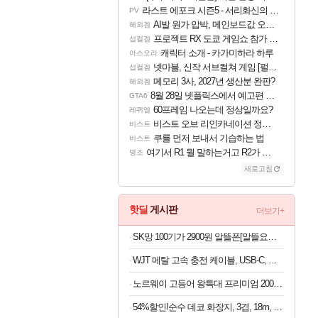
라스트 에포크 시즌5 - 서리화신의 분노 티저
PV
AI발 원가 압박, 메인보드값 오르나
해외겜
프로젝트 RX 도쿄 게임쇼 참가 결정
섭컬겜
캐릭터 소개 - 카가미하라 하루
아스오라
넷마블, 신작 서브컬쳐 게임 [펄 인 블루] 티저 사이트 오픈
섭컬겜
메모리 3사, 2027년 생산분 완판?
해외겜
8월 28일 넷플릭스에서 예고편 공개 예정
GTA6
60프레임 나오는데 정상일까요?
레퀴엠
비스트 오브 리인카네이션 정보/공략글 모음
비스트
쿠를 먼저 보내서 기습하는 법
비스트
여기서 R1 뭘 말하는거고 R2가 뭘말하는걸까요?
명조
새로고침
핫딜
게시판
더보기+
SK망 100기가 2900원 알뜰폰[알뜰요금제]5개월 유심무료
WJT 메탈 고속 충전 케이블, USB-C, 블랙, 1.5m, 1개
노르웨이 고등어 왕특대 프리미엄 200-220g x 10팩
54%할인!순수 데코 화장지, 3겹, 18m, 30롤, 1개