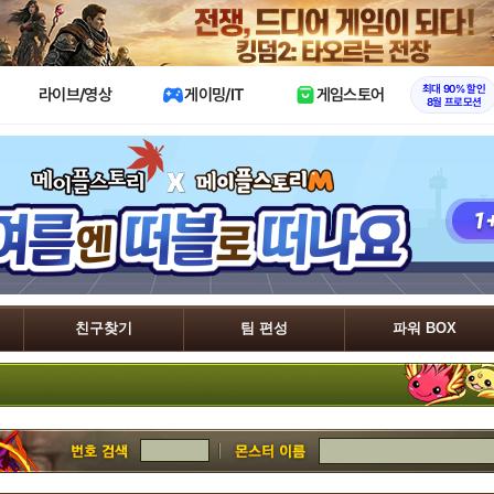
X
최대 90% 할인
라이브/영상
게이밍/IT
게임스토어
8월 프로모션
친구찾기
팀 편성
파워 BOX