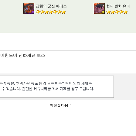
광황의 군신 아레스
형태 변화 유피
미친노미 진화재료 보소
이전
1
다음