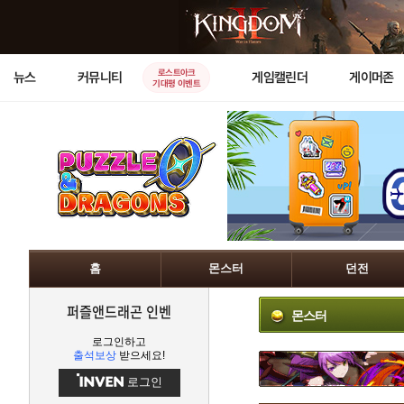
로스트아크
뉴스
커뮤니티
게임캘린더
게이머존
기대평 이벤트
홈
몬스터
던전
퍼즐앤드래곤 인벤
몬스터
로그인하고
출석보상
받으세요!
로그인