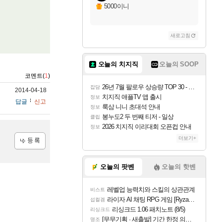
5000이니
새로고침
오늘의 치지직
오늘의 SOOP
코멘트(
1
)
26년 7월 팔로우 상승량 TOP 30 - 월간 치지직
잡담
2014-04-18
치지직 애플TV 앱 출시
정보
답글
신고
룩삼 니니 초대석 안내
정보
봉누도2 두 번째 티저 - 일상
클립
2026 치지직 이리대회 오픈컵 안내
정보
더보기+
등록
오늘의 팟벤
오늘의 핫벤
레벨업 능력치와 스킬의 상관관계
비스트
라이자 AI 채팅 RPG 게임 [RyzaChat: AI] 공개
섭컬겜
리싱크드 1.06 패치노트 (8/5)
리싱크드
[무무기획 · 새출발] 기간 한정 의뢰 이벤트
명조