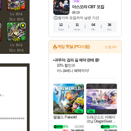
모집
아스오라 CBT 모집
+297
08.19
Lv. 최대
참가자 모집까지 남은 기간
SLv. 최대
12
11
04
35
Days
Hours
Min
Sec
+297
Lv. 최대
게임 핫딜 (PC/스팀)
스토어+
SLv. 최대
귀무자: 검의 길 예약 판매 중!
10% 할인과
이니&베니 혜택까지!
인벤게임즈 8월 특별 할인!
드래곤소드: 어웨이크닝 입점!
문명 7 특별 할인!
비스트 오브 리인카네이션 정식 출시!
커세어 코브 출시 기념 할인!
더 렐릭 퍼스트 가디언 정식 출시
베데스다 40주년 기념 할인 중!
마블 투혼 파이팅 소울즈 예약 판매 중!
캡콤 프렌차이즈 할인 진행 중!
캡콤 일부 상품 상시 할인
스타워즈 은하계 레이서
로블록스 기프트 카드 공식 입점
인기 퍼블리셔 모음!
스팀으로 만나는 드래곤소드!
조선&고려 DLC 출시 예정
게임프릭 신작 IP
해적'섬'을 발전시키자!
설화x하드코어 액션!
베데스다의 명작들을
마블 히어로 총 출동&화려한 격투!
몬헌, 바하 등 인기 IP를
몬헌 와일즈 & 드래곤즈 도그마2
인벤게임즈에서 10% 추가 적립
Robux를 가장 안전하고
최대 90% 할인가를 만나보세요!
네이버혜택과 함께 만나보세요!
50%할인&추가 적립까지!
네이버 혜택가와 함께 예약하세요!
할인&네이버혜택으로 만나보세요!
네이버페이 혜택과 만나보세요!
40주년 프로모션으로 만나보세요!
네이버 포인트 혜택까지!
할인가에 만나보세요!
일부 에디션 상시 할인!
혜택으로 예약 판매 중
편안하게 충전하세요
..
팰월드 Palworld
드래곤소드 어웨이
============
크닝 DragonSword A
wakening
5%
32,000
10%