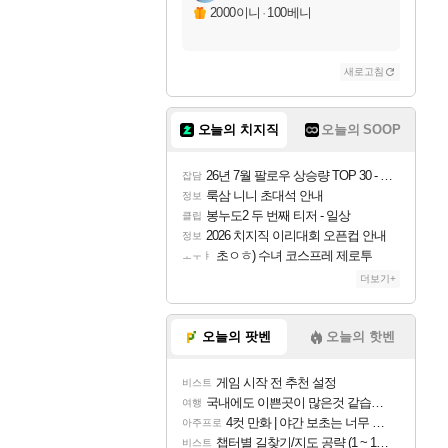
2000이니
·
100베니
새로고침
오늘의 치지직
오늘의 SOOP
26년 7월 팔로우 상승량 TOP 30 - 월간 치지직
잡담
룩삼 니니 초대석 안내
정보
봉누도2 두 번째 티저 - 일상
클립
2026 치지직 이리대회 오픈컵 안내
정보
초ㅇㅎ) 수녀 코스프레 제로투
ㅗㅜㅑ
더보기+
오늘의 팟벤
오늘의 핫벤
게임 시작 전 추천 설정
비스트
국내에도 이쁜곳이 많은것 같습니다
여행
4컷 만화 | 야간 보초는 너무 힘들어
아주프로
챕터별 길찾기/지도 공략 (1 ~ 12장)
비스트