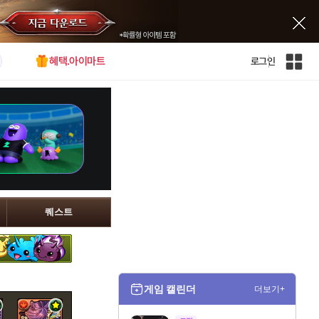
혜택.아이마트
로그인
인
벤
전
체
사
이
트
맵
퀘스트
게임 캘린더
더보기+