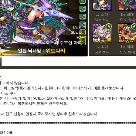
+297
+297
Lv. 최대
Lv. 최대
SLv. 최대
SLv. 최대
Lv. 최대
SLv. 최대
+297
+297
+297
제도의 수호신 아테나
Lv. 최대
Lv. 최대
워트다리
SLv. 최대
SLv. 최대
;
더 가리지 않습니다.
주로 [에드워드엘릭(플라멜의십자가)], [마드(마왕아이에테스의카드)]을 올려놓습니다.
 바뀝니다.
이르미나, 바쥬리, 발키리-CIEL-, 설카미무스비, 발렌타인네이, 야마토, 가네샤, 제우스바스.
니다. 다시 복귀하시면 언제든 친추주세요.
꽉차서 친구 신청이 안될시 쪽지주시면 정리후 친추드리겠습니다.
================================================================
534 마리