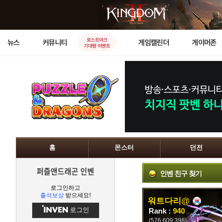
로스트아크
뉴스
커뮤니티
게임캘린더
게이머존
기대평 이벤트
홈
몬스터
던전
퍼즐앤드래곤 인벤
인벤 친구 찾기
로그인하고
출석보상
받으세요!
워트다리@
로그인
Rank :
940
(576,609,398)