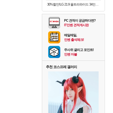
30%할인!LG 21:9 울트라와이드 34인치 모니터
PC 견적이 궁금하다면?
IT인벤 견적게시판
매일매일,
인벤 출석체크!
주사위 굴리고 포인트!
인벤 마블
추천 코스프레 갤러리