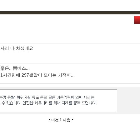
자리 다 차셨네요
좋은.. 뿜버스...
1시간만에 297쁠알이 모이는 기적이..
이전
1
다음