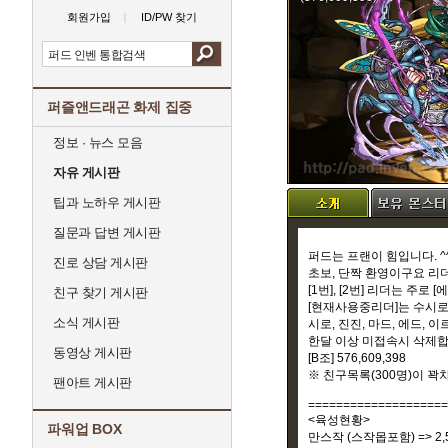
회원가입
ID/PW 찾기
퍼즐앤드래곤 화제 집중
정보 · 뉴스 모음
자유 게시판
팁과 노하우 게시판
질문과 답변 게시판
퍼드는 프랜이 힘입니다. ^^
진로 상담 게시판
초보, 단짝 환영이구요 리
[1번], [2번] 리더는 
친구 찾기 게시판
[현재사용중리더]는 수시로
소식 게시판
시로, 진진, 마드, 에드, 
한달 이상 미접속시 삭제합
동영상 게시판
[B조] 576,609,398
※ 친구목록(300명)이 
팬아트 게시판
====================
<육성현황>
파워업 BOX
만스작 (스작몹포함) => 2,