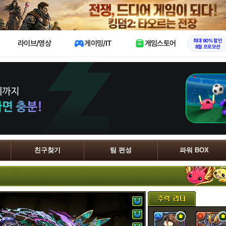
X
최대 90% 할인
라이브/영상
게이밍/IT
게임스토어
8월 프로모션
친구찾기
팀 편성
파워 BOX