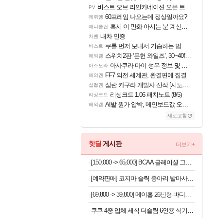
비스트 오브 리인카네이션 오픈 트레일러
PV
60프레임 나오는데 정상일까요?
레퀴엠
혹시 이 만화 아시는 분 계신가요
애니클립
내차 인증
차벤
쿠를 먼저 보내서 기습하는 법
비스트
스위치2판 ‘몬헌 와일즈’, 30~40fps 목표 추정
해외겜
아사쿠라 마이 성우 정보 및 주요 필모
아스오라
FF7 외전 세계관, 완결편에 집결
해외겜
섬란 카구라 개발사 신작 [시노비 넥서스] 연내 출시 예정
섭컬겜
리싱크드 1.06 패치노트 (8/5)
리싱크드
AI발 원가 압박, 메인보드값 오르나
해외겜
새로고침
핫딜
게시판
더보기+
[150,000 -> 65,000] BCAA 글레이셜 그레이프 745g x 2개
[예약판매] 코지마 슬릭 종아리 발마사지기 CMF-680
[69,800 -> 39,800] 메이홉 26년형 바디트리머 6in1 제모기
쿠쿠 4중 입체 세척 더슬림 6인용 식기세척기 CDW-D0620TWE