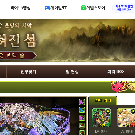
최대 90% 할인
라이브/영상
게이밍/IT
게임스토어
8월 프로모션
친구찾기
팀 편성
파워 BOX
+297
+297
Lv. 최대
Lv. 최대