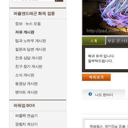
퍼즐앤드래곤 화제 집중
정보 · 뉴스 모음
자유 게시판
팁과 노하우 게시판
질문과 답변 게시판
복귀 유저 입니다.
진로 상담 게시판
잘부탁드립니다.
친구 찾기 게시판
소식 게시판
동영상 게시판
팬아트 게시판
나도 한마디
파워업 BOX
퍼즐력 연습기
경험치 계산기