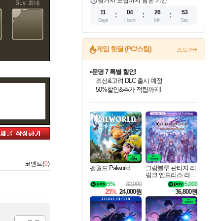
참가자 모집까지 남은 기간
SLv. 최대
11
04
26
53
Days
Hours
Min
Sec
게임 핫딜 (PC/스팀)
스토어+
문명 7 특별 할인!
조선&고려 DLC 출시 예정
50%할인&추가 적립까지!
인벤게임즈 8월 특별 할인!
드래곤소드: 어웨이크닝 입점!
마블 투혼 파이팅 소울즈 정식출시!
귀무자: 검의 길 예약 판매 중!
비스트 오브 리인카네이션 정식 출시!
커세어 코브 출시 기념 할인!
더 렐릭 퍼스트 가디언 정식 출시
베데스다 40주년 기념 할인 중!
캡콤 프렌차이즈 할인 진행 중!
캡콤 일부 상품 상시 할인
스타워즈 은하계 레이서
로블록스 기프트 카드 공식 입점
인기 퍼블리셔 모음!
스팀으로 만나는 드래곤소드!
마블 히어로 총 출동&화려한 격투!
10% 할인과
게임프릭 신작 IP
해적'섬'을 발전시키자!
설화x하드코어 액션!
베데스다의 명작들을
몬헌, 바하 등 인기 IP를
몬헌 와일즈 & 드래곤즈 도그마2
인벤게임즈에서 10% 추가 적립
Robux를 가장 안전하고
최대 90% 할인가를 만나보세요!
네이버혜택과 함께 만나보세요!
네이버 포인트 혜택까지!
이니&베니 혜택까지!
네이버 혜택가와 함께 예약하세요!
할인&네이버혜택으로 만나보세요!
네이버페이 혜택과 만나보세요!
40주년 프로모션으로 만나보세요!
할인가에 만나보세요!
일부 에디션 상시 할인!
혜택으로 예약 판매 중
편안하게 충전하세요
코멘트(
0
)
팰월드 Palworld
그랑블루 판타지 리
링크 엔드리스 라그
나로크 업그레이드
5%
32,000
5,000
킷 Granblue Fantasy
25%
24,000원
36,800원
Relink Endless Ragn
arok Upgrade Kit DL
C