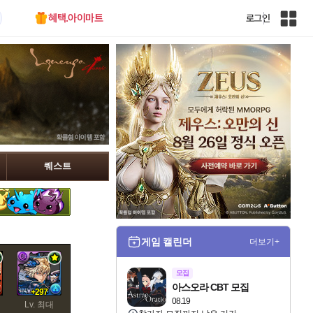
혜택.아이마트
로그인
인
벤
전
체
사
이
트
맵
퀘스트
게임 캘린더
더보기+
모집
아스오라 CBT 모집
+297
08.19
Lv. 최대