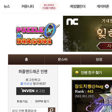
로스트아크
뉴스
커뮤니티
게임캘린더
게이머존
기대평 이벤트
홈
몬스터
던전
퍼즐앤드래곤 인벤
인벤 친구 찾기
로그인하고
출석보상
받으세요!
장도치짱@hug
로그인
Rank :
443
(583,361,282)
회원가입
ID/PW 찾기