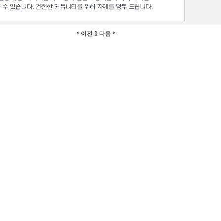
이전
1
다음