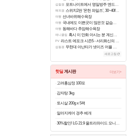
포트나이트에서 명일방주 엔드필드 [펠리카] 판매 예정
섭컬겜
스위치2판 ‘몬헌 와일즈’, 30~40fps 목표 추정
해외겜
선녀바위해수욕장
여행
국내에도 이쁜곳이 많은것 같습니다
여행
동해바다 추암해수욕장
여행
혹시 이 만화 아시는 분 계신가요
애니클립
라스트 에포크 시즌5 - 서리화신의 분노 티저
PV
무한대 아난타가 넷이즈 어플 달력에 일정 등록
섭컬겜
새로고침
핫딜
게시판
더보기+
고려홍삼정 100포
감자탕 3kg
토시살 200g x 5팩
알러지케어 경추 베개
30%할인! LG 21:9 울트라와이드 모니터 34인치