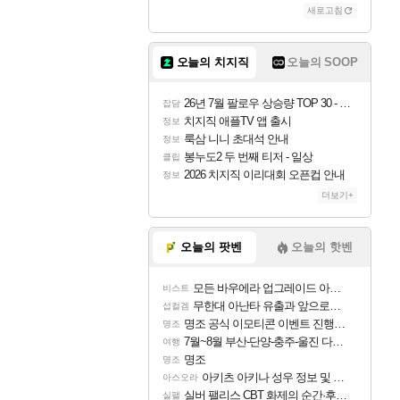
새로고침
오늘의 치지직
오늘의 SOOP
26년 7월 팔로우 상승량 TOP 30 - 월간 치지직
잡담
치지직 애플TV 앱 출시
정보
룩삼 니니 초대석 안내
정보
봉누도2 두 번째 티저 - 일상
클립
2026 치지직 이리대회 오픈컵 안내
정보
더보기+
오늘의 팟벤
오늘의 핫벤
모든 바우에라 업그레이드 아이템 획득 위치 공략 (89개)
비스트
무한대 아난타 유출과 앞으로의 예상 (루머)
섭컬겜
명조 공식 이모티콘 이벤트 진행해봤습니다! 참여부터 추첨까지????
명조
7월~8월 부산-단양-충주-울진 다녀왔어요~
여행
명조
명조
아키츠 아키나 성우 정보 및 주요 필모
아스오라
실버 팰리스 CBT 화제의 순간·후기 모음
실팰