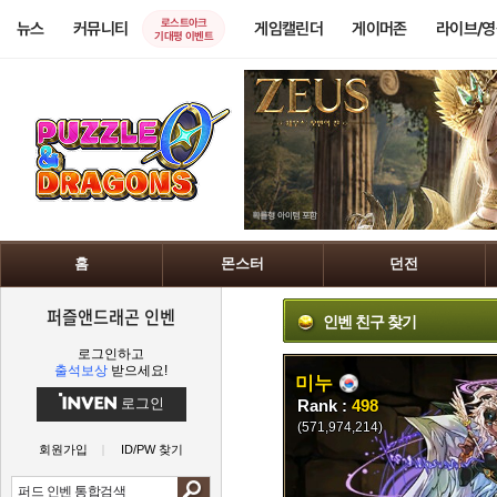
로스트아크
뉴스
커뮤니티
게임캘린더
게이머존
라이브/
기대평 이벤트
홈
몬스터
던전
퍼즐앤드래곤 인벤
인벤 친구 찾기
로그인하고
출석보상
받으세요!
미누
로그인
Rank :
498
(571,974,214)
회원가입
ID/PW 찾기