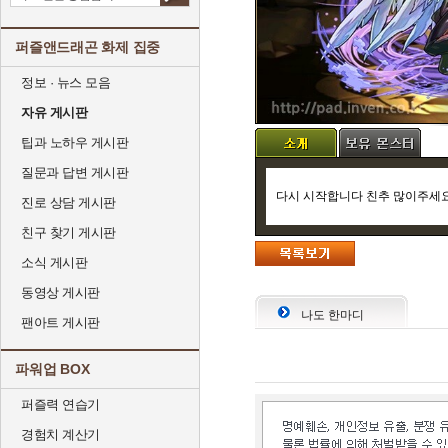
퍼즐앤드래곤 화제 집중
정보 · 뉴스 모음
자유 게시판
팁과 노하우 게시판
질문과 답변 게시판
다시 시작합니다 친추 많이주세
진로 상담 게시판
친구 찾기 게시판
소식 게시판
동영상 게시판
나도 한마디
팬아트 게시판
파워업 BOX
퍼즐력 연습기
경험치 계산기