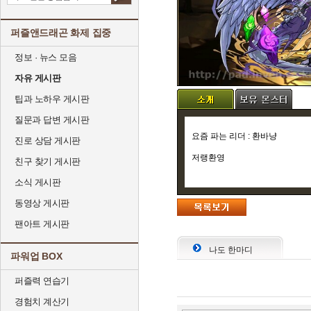
퍼즐앤드래곤 화제 집중
정보 · 뉴스 모음
자유 게시판
팁과 노하우 게시판
질문과 답변 게시판
요즘 파는 리더 : 환바냥
진로 상담 게시판
저랭환영
친구 찾기 게시판
소식 게시판
동영상 게시판
팬아트 게시판
나도 한마디
파워업 BOX
퍼즐력 연습기
경험치 계산기