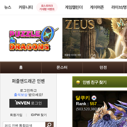
로스트아크
뉴스
커뮤니티
게임캘린더
게이머존
라이브/
기대평 이벤트
홈
몬스터
던전
퍼즐앤드래곤 인벤
인벤 친구 찾기
로그인하고
출석보상
받으세요!
달쿠키
로그인
Rank :
557
(503,520,380)
회원가입
ID/PW 찾기