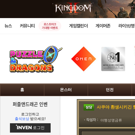
로스트아크
뉴스
커뮤니티
게임캘린더
게이머존
라이브/
기대평 이벤트
홈
몬스터
던전
퍼즐앤드래곤 인벤
사쿠야 환생시키긴 했는데
로그인하고
출석보상
받으세요!
야행성맹금류
로그인