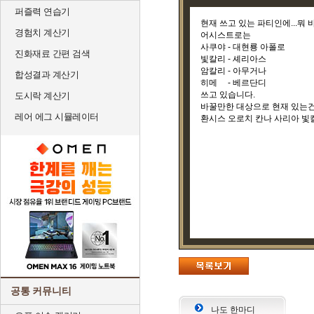
퍼즐력 연습기
현재 쓰고 있는 파티인에...뭐 바
경험치 계산기
어시스트로는
사쿠야 - 대현룡 아폴로
진화재료 간편 검색
빛칼리 - 셰리아스
암칼리 - 아무거나
합성결과 계산기
히메 - 베르단디
쓰고 있습니다.
도시락 계산기
바꿀만한 대상으로 현재 있는건.
레어 에그 시뮬레이터
환시스 오로치 칸나 사리아 빛칼
공통 커뮤니티
나도 한마디