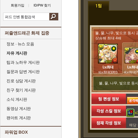
회원가입
ID/PW 찾기
퍼즐앤드래곤 화제 집중
불, 물, 나무, 빛으로 동
상승해 최대 4배
정보 · 뉴스 모음
5콤보에서 공격력 1.5배, 1
자유 게시판
+297
+297
팁과 노하우 게시판
Lv.최대
Lv.최대
질문과 답변 게시판
sLv.최대(10턴)
sLv.최대(7
진로 상담 게시판
불, 물, 나무, 빛으로 
친구 찾기 게시판
소식 게시판
동영상 게시판
x
팬아트 게시판
해당 
파워업 BOX