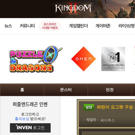
로스트아크
뉴스
커뮤니티
게임캘린더
게이머존
라이브/
기대평 이벤트
홈
몬스터
던전
퍼즐앤드래곤 인벤
퍼린이 요그팟 구성
로그인하고
출석보상
받으세요!
페이루스
로그인