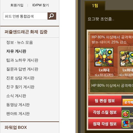
회원가입
ID/PW 찾기
요그팟 조언좀..
퍼즐앤드래곤 화제 집중
HP 80% 이상에서 공격력
정보 · 뉴스 모음
받는 대미지 25% 감소
HP 80% 미만시 공격력 2.5
자유 게시판
팁과 노하우 게시판
+297
+297
질문과 답변 게시판
Lv.최대
Lv.최대
sLv.최대(13턴)
sLv.최대(8
진로 상담 게시판
HP 80% 이상에서 공격력
친구 찾기 게시판
소식 게시판
동영상 게시판
팬아트 게시판
x
x
해당 
파워업 BOX