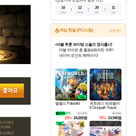
참가자 모집까지 남은 기간
10
12
20
11
Days
Hours
Min
Sec
게임 핫딜 (PC/스팀)
스토어+
마블 투혼 파이팅 소울즈 정식출시!
마블 히어로 총 출동&화려한 격투!
네이버 포인트 혜택까지!
인벤게임즈 8월 특별 할인!
드래곤소드: 어웨이크닝 입점!
문명 7 특별 할인!
귀무자: 검의 길 예약 판매 중!
비스트 오브 리인카네이션 정식 출시!
커세어 코브 출시 기념 할인!
더 렐릭 퍼스트 가디언 정식 출시
베데스다 40주년 기념 할인 중!
캡콤 프렌차이즈 할인 진행 중!
캡콤 일부 상품 상시 할인
스타워즈 은하계 레이서
로블록스 기프트 카드 공식 입점
인기 퍼블리셔 모음!
스팀으로 만나는 드래곤소드!
조선&고려 DLC 출시 예정
10% 할인과
게임프릭 신작 IP
해적'섬'을 발전시키자!
설화x하드코어 액션!
베데스다의 명작들을
몬헌, 바하 등 인기 IP를
몬헌 와일즈 & 드래곤즈 도그마2
인벤게임즈에서 10% 추가 적립
Robux를 가장 안전하고
최대 90% 할인가를 만나보세요!
네이버혜택과 함께 만나보세요!
50%할인&추가 적립까지!
이니&베니 혜택까지!
네이버 혜택가와 함께 예약하세요!
할인&네이버혜택으로 만나보세요!
네이버페이 혜택과 만나보세요!
40주년 프로모션으로 만나보세요!
할인가에 만나보세요!
일부 에디션 상시 할인!
혜택으로 예약 판매 중
편안하게 충전하세요
팰월드 Palworld
옥토패스 트래블러
II Octopath Traveler I
I
5%
32,000
49,800
25%
24,000원
70%
14,940원
골드드래곤
15,000
골드드래곤