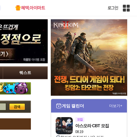
혜택.아이마트
로그인
인
벤
전
체
사
이
트
맵
퀘스트
게임 캘린더
더보기+
모집
아스오라 CBT 모집
08.19