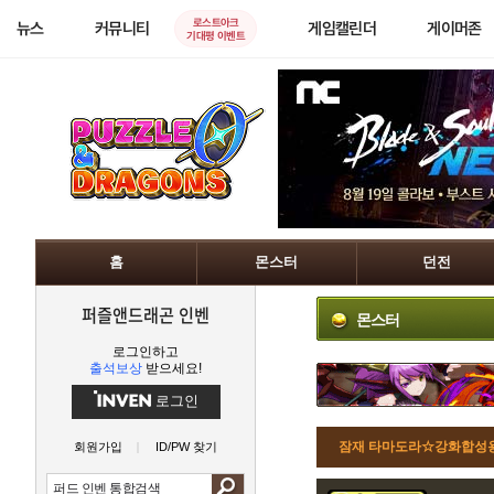
로스트아크
뉴스
커뮤니티
게임캘린더
게이머존
기대평 이벤트
홈
몬스터
던전
퍼즐앤드래곤 인벤
몬스터
로그인하고
출석보상
받으세요!
로그인
잠재 타마도라☆강화합성용
회원가입
ID/PW 찾기