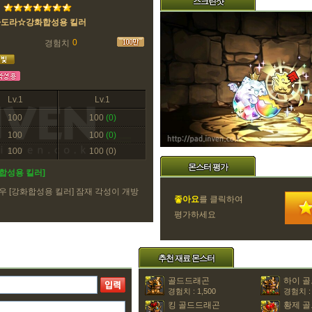
스크린샷
마도라☆강화합성용 킬러
0
경험치
Lv.1
Lv.1
100
100
(0)
100
100
(0)
100
100
(0)
몬스터 평가
화합성용 킬러]
우 [강화합성용 킬러] 잠재 각성이 개방
좋아요
를 클릭하여
평가하세요
추천 재료 몬스터
골드드래곤
하이 
경험치 : 1,500
경험치 : 
킹 골드드래곤
황제 