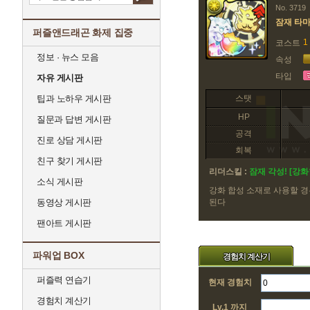
No. 3719
잠재 타
퍼즐앤드래곤 화제 집중
1
코스트
정보 · 뉴스 모음
속성
타입
자유 게시판
팁과 노하우 게시판
스탯
HP
질문과 답변 게시판
공격
진로 상담 게시판
회복
친구 찾기 게시판
리더스킬 :
잠재 각성! [강
소식 게시판
강화 합성 소재로 사용할 경
동영상 게시판
된다
팬아트 게시판
파워업 BOX
경험치 계산기
퍼즐력 연습기
현재 경험치
경험치 계산기
Lv.1 까지