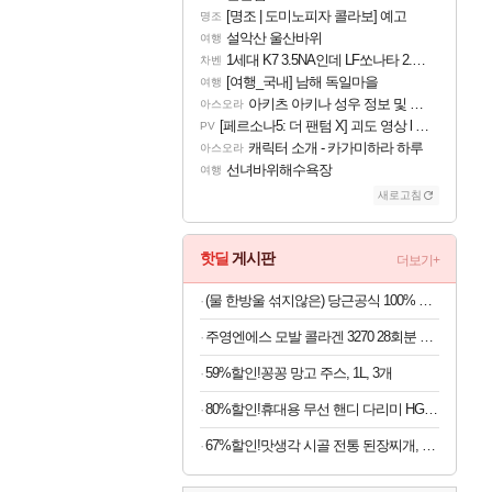
[명조 | 도미노피자 콜라보] 예고
명조
설악산 울산바위
여행
1세대 K7 3.5NA인데 LF쏘나타 2.0NA 기변하면 유류비 절약이 얼마나 될까요..?
차벤
[여행_국내] 남해 독일마을
여행
아키츠 아키나 성우 정보 및 주요 필모
아스오라
[페르소나5: 더 팬텀 X] 괴도 영상 l 타카마키 안·댄싱 스타
PV
캐릭터 소개 - 카가미하라 하루
아스오라
선녀바위해수욕장
여행
새로고침
핫딜
게시판
더보기+
(물 한방울 섞지않은) 당근공식 100% 착즙 국내산 당근주스 x 30개
주영엔에스 모발 콜라겐 3270 28회분 x 6개
59%할인!꽁꽁 망고 주스, 1L, 3개
80%할인!휴대용 무선 핸디 다리미 HG-Y01, 화이트, 1개
67%할인!맛생각 시골 전통 된장찌개, 600g, 5개