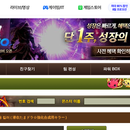
최대 90% 할인
라이브/영상
게이밍/IT
게임스토어
8월 프로모션
친구찾기
팀 편성
파워 BOX
 킬러 ( 潜在たまドラ☆強化合成用キラー )