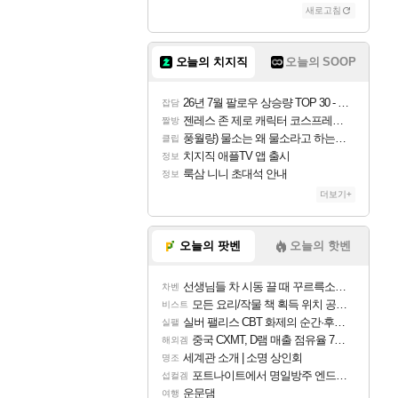
새로고침
오늘의 치지직
오늘의 SOOP
26년 7월 팔로우 상승량 TOP 30 - 월간 치지직
잡담
젠레스 존 제로 캐릭터 코스프레한 꽁주
짤방
풍월량) 물소는 왜 물소라고 하는거야? 아! 그만 ㅋㅋ
클립
치지직 애플TV 앱 출시
정보
룩삼 니니 초대석 안내
정보
더보기+
오늘의 팟벤
오늘의 핫벤
선생님들 차 시동 끌 때 꾸르륵소리나는데
차벤
모든 요리/작물 책 획득 위치 공략 (36개) - 미식가 도전과제
비스트
실버 팰리스 CBT 화제의 순간·후기 모음
실팰
중국 CXMT, D램 매출 점유율 7%…글로벌 4위로 부상
해외겜
세계관 소개 | 소명 상인회
명조
포트나이트에서 명일방주 엔드필드 [펠리카] 판매 예정
섭컬겜
운문댐
여행