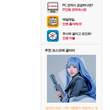
PC 견적이 궁금하다면?
IT인벤 견적게시판
매일매일,
인벤 출석체크!
주사위 굴리고 포인트!
인벤 마블
추천 코스프레 갤러리
승리의 여신: 니케 기묭묭지 아르카나: 포