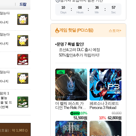
참가자 모집까지 남은 기간
드랍
10
08
36
56
Days
Hours
Min
Sec
 않는다
일어나지
게임 핫딜 (PC/스팀)
스토어+
 않는다
일어나지
문명 7 특별 할인!
조선&고려 DLC 출시 예정
50%할인&추가 적립까지!
인벤게임즈 8월 특별 할인!
드래곤소드: 어웨이크닝 입점!
마블 투혼 파이팅 소울즈 정식출시!
귀무자: 검의 길 예약 판매 중!
비스트 오브 리인카네이션 정식 출시!
커세어 코브 출시 기념 할인!
더 렐릭 퍼스트 가디언 정식 출시
베데스다 40주년 기념 할인 중!
캡콤 프렌차이즈 할인 진행 중!
캡콤 일부 상품 상시 할인
스타워즈 은하계 레이서
로블록스 기프트 카드 공식 입점
인기 퍼블리셔 모음!
스팀으로 만나는 드래곤소드!
마블 히어로 총 출동&화려한 격투!
10% 할인과
게임프릭 신작 IP
해적'섬'을 발전시키자!
설화x하드코어 액션!
베데스다의 명작들을
몬헌, 바하 등 인기 IP를
몬헌 와일즈 & 드래곤즈 도그마2
인벤게임즈에서 10% 추가 적립
Robux를 가장 안전하고
최대 90% 할인가를 만나보세요!
네이버혜택과 함께 만나보세요!
네이버 포인트 혜택까지!
이니&베니 혜택까지!
네이버 혜택가와 함께 예약하세요!
할인&네이버혜택으로 만나보세요!
네이버페이 혜택과 만나보세요!
40주년 프로모션으로 만나보세요!
할인가에 만나보세요!
일부 에디션 상시 할인!
혜택으로 예약 판매 중
편안하게 충전하세요
 않는다
일어나지
랜덤의 1
 불능
을 빛 드
더 렐릭 퍼스트 가
페르소나 3 리로드
 (반복
디언 The Relic First
Persona 3 Reload
Guardian
10%
69,800
51,500원
10%
62,800원
(효율) :
약 1,983 ()