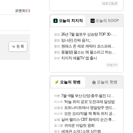
새로고침
코멘트(
0
)
오늘의 치지직
오늘의 SOOP
26년 7월 팔로우 상승량 TOP 30 - 월간 치지직
잡담
임나은) 진짜 음지;;
클립
젠레스 존 제로 캐릭터 코스프레한 꽁주
짤방
풍월량) 물소는 왜 물소라고 하는거야? 아! 그만 ㅋㅋ 알았어 ㅋㅋ
클립
등록
치지직 애플TV 앱 출시
정보
더보기+
오늘의 팟벤
오늘의 핫벤
7월~8월 부산-단양-충주-울진 다녀왔어요~
여행
'하늘 위의 공포' 도전과제 달성법
비스트
포트나이트에서 명일방주 엔드필드 [펠리카] 판매 예정
섭컬겜
모든 요리/작물 책 획득 위치 공략 (36개) - 미식가 도전과제
비스트
실버 팰리스 CBT 화제의 순간·후기 모음
실팰
귀여운 아일릿 원희
걸그룹
세계관 소개 | 소명 상인회
명조