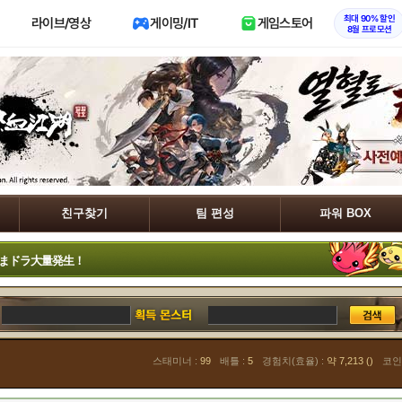
최대 90% 할인
라이브/영상
게이밍/IT
게임스토어
8월 프로모션
친구찾기
팀 편성
파워 BOX
まドラ大量発生！
스태미너 :
99
배틀 :
5
경험치(효율) :
약 7,213 ()
코인