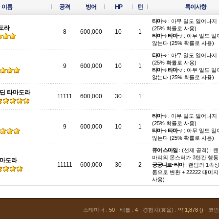
이름
공격
방어
HP
턴
특이사항
타마~♪
: 아무 일도 일어나지
도라
(25% 확률로 사용)
8
600,000
10
1
타마~♪ 타마~♪
: 아무 일도 
않는다 (25% 확률로 사용)
타마~♪
: 아무 일도 일어나지
(25% 확률로 사용)
9
600,000
10
1
타마~♪ 타마~♪
: 아무 일도 
않는다 (25% 확률로 사용)
오딘 타마도라
11111
600,000
30
1
타마~♪
: 아무 일도 일어나지
(25% 확률로 사용)
9
600,000
10
1
타마~♪ 타마~♪
: 아무 일도 
않는다 (25% 확률로 사용)
퓨어 스마일
: (선제 공격) : 
마리의 몬스터가 3턴간 행동
타마도라
11111
600,000
30
2
궁궁니르~타마
: 랜덤의 1속성
롭으로 변환 + 22222 대미지
사용)
스태미너 :
50
배틀 :
4
경험치(효율) :
약 1,878 ()
코인