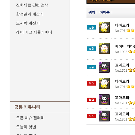
진화재료 간편 검색
위치
아이콘
합성결과 계산기
도시락 계산기
타마도라
No.797
레어 에그 시뮬레이터
베이비 타마
No.1002
꼬마도라
No.1701
타마도라
No.797
꼬마도라
No.1701
공통 커뮤니티
꼬마도라
오픈 이슈 갤러리
No.1701
오늘의 핫벤