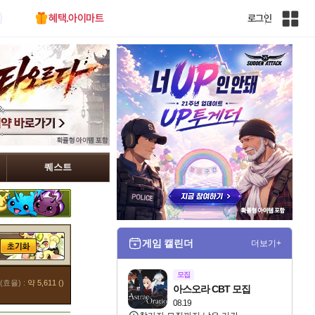
혜택.아이마트
로그인
인
벤
전
체
사
이
트
맵
퀘스트
게임 캘린더
더보기+
모집
(효율) :
약 5,611 ()
아스오라 CBT 모집
08.19