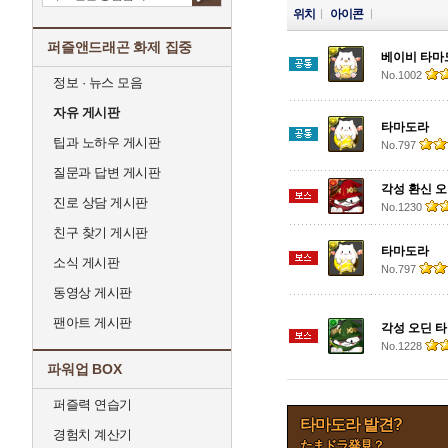
위치
아이콘
퍼즐앤드래곤 화제 집중
베이비 타마
No.1002
정보 · 뉴스 모음
자유 게시판
타마도라
팁과 노하우 게시판
No.797
질문과 답변 게시판
각성 환신 
진로 상담 게시판
No.1230
친구 찾기 게시판
타마도라
소식 게시판
No.797
동영상 게시판
팬아트 게시판
각성 오딘 
No.1228
파워업 BOX
퍼즐력 연습기
타마도라 발견?
경험치 계산기
たまドラ発見？