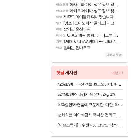
아사쿠라 마이 성우 정보 및 주요 필모
아스오라
아키츠 아키나 성우 정보 및 주요 필모
아스오라
제주도 아이들과 다녀왔습니다.
여행
[명조 | 도미노피자 콜라보] 예고
명조
설악산 울산바위
여행
‘GTA 6’ 예판 흥행…테이크투 “내부 예상 크게 넘어”
해외겜
1세대 K7 3.5NA인데 LF쏘나타 2.0NA 기변하면 유류비 절약이 얼마나 될까요..?
차벤
힐러는 안나오고
명조
새로고침
핫딜
게시판
더보기+
42%할인!국내산 생물 초코오징어, 횟감용, 4-5미, 1kg, 1세트
52-%할인!어사김치 묵은지, 2kg, 1개
56%할인!자연품애 구운계란, 대란, 60구, 1박스
선화식품 더아삭김치 국내산 전라도 배추 포기김치 10kg
[시즌초특가]과수원직송 고당도 딱복 차돌복숭아, 1박스, 2kg (9-10과)