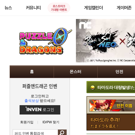
로스트아크
뉴스
커뮤니티
게임캘린더
게이머존
기대평 이벤트
홈
몬스터
던전
퍼즐앤드래곤 인벤
타마도라 대량발생!
た
로그인하고
출석보상
받으세요!
로그인
타마도라 추격!
회원가입
ID/PW 찾기
たまドラを追え！