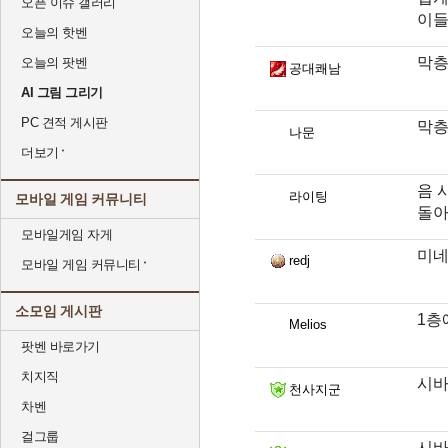
오픈 이슈 갤러리
이들
오늘의 핫벤
막층
오늘의 팟벤
공대쾌남
AI 그림 그리기
PC 견적 게시판
막층
나문
더보기
음 
라이팅
모바일 게임 커뮤니티
돌
모바일게임 자게
미네
redj
모바일 게임 커뮤니티
소모임 게시판
1층
Melios
팟벤 바로가기
치지직
시바
천사지군
차벤
걸그룹
시바