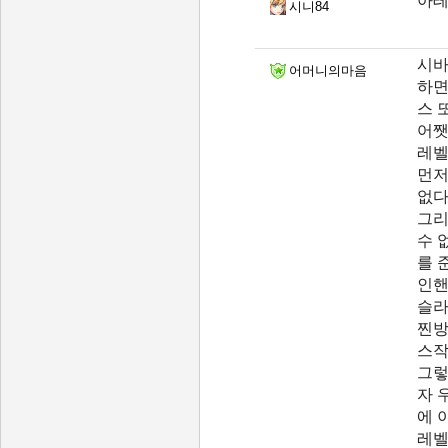
아테
시니84
시바
어머니의마음
하면
스 
어쨋
레벨
먼저
없다
그리
수 
를 
인핸
슬라
찐방
스작
그렇
자 
에 
레벨