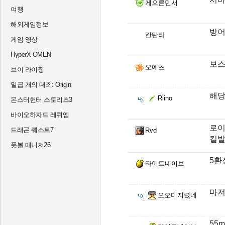
게으른민서
여행
해외게임정보
방어
칸탄타
게임 영상
HyperX OMEN
보스
오에츠
브이 라이징
일곱 개의 대죄: Origin
해당
Riino
몬스터헌터 스토리즈3
바이오하자드 레퀴엠
로이
드래곤 퀘스트7
Rvd
킬발
풋볼 매니저26
5환
타이트네이브
마저
오오미지렸네
55m