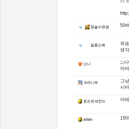
스 
http
50
창술수련생
죄송
질풍신뢰
생각
;;
닌니
어버
그냥
크라니트
시바
아테
왼손은세컨드
15
ardan