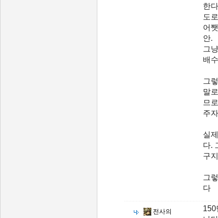
한다
도로
어쨋
안.
그냥
배수
그렇
말로
므로
주자
실제
다.
구지
그렇
다
15
전사의