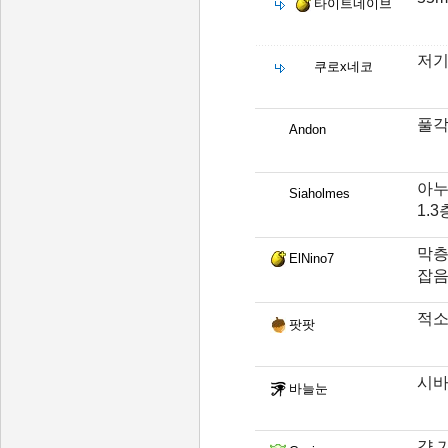
타이트네이브
저기
쿠로x네코
풀각
Andon
아누
Siaholmes
1.
막층
ElNino7
잡
적소
팟팟
시바
바늘눈
걍 