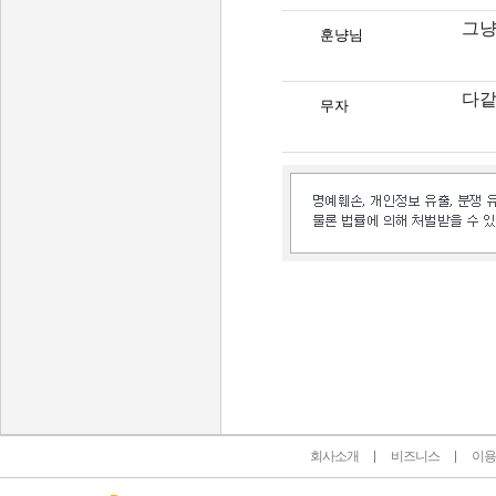
그냥
훈냥님
다같
무자
인벤 공식 미디어 파트너 및 제휴 파트너
회사소개
비즈니스
이용