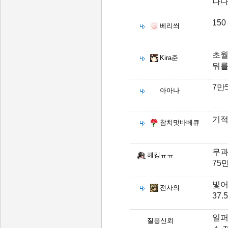
나
150
베리씌
초월
Kira준
뭐를
7만
아아나
기
참치맛바베큐
무과
해킹ㅠㅠ
75
빛어
전사의
37
일퍼
질풍신뢰