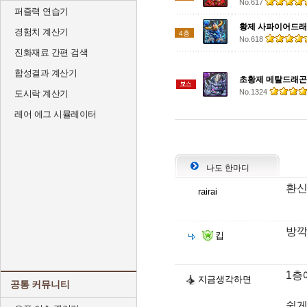
No.617
퍼즐력 연습기
황제 사파이어드
경험치 계산기
4층
No.618
진화재료 간편 검색
합성결과 계산기
초황제 메탈드래곤
No.1324
도시락 계산기
레어 에그 시뮬레이터
나도 한마디
환신
rairai
방깍
킵
1층
지금생각하면
공통 커뮤니티
쉽게