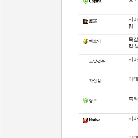
Copina
시바
魔羅
림
목갈
백호얌
킬 
시바
노말펄슨
아테
작업실
흑타
랑무
시바
Native