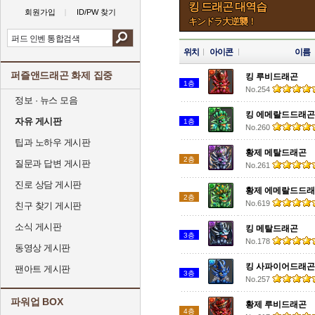
킹 드래곤 대역습
회원가입
ID/PW 찾기
キンドラ大逆襲！
위치
아이콘
이름
퍼즐앤드래곤 화제 집중
킹 루비드래곤
1층
No.254
정보 · 뉴스 모음
킹 에메랄드드래곤
자유 게시판
1층
No.260
팁과 노하우 게시판
황제 메탈드래곤
2층
질문과 답변 게시판
No.261
진로 상담 게시판
황제 에메랄드드
2층
No.619
친구 찾기 게시판
소식 게시판
킹 메탈드래곤
3층
No.178
동영상 게시판
킹 사파이어드래곤
팬아트 게시판
3층
No.257
파워업 BOX
황제 루비드래곤
4층