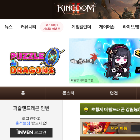
로스트아크
뉴스
커뮤니티
게임캘린더
게이머존
라이브/
기대평 이벤트
홈
몬스터
던전
퍼즐앤드래곤 인벤
초황제 메탈드래곤 강림
超
로그인하고
출석보상
받으세요!
로그인